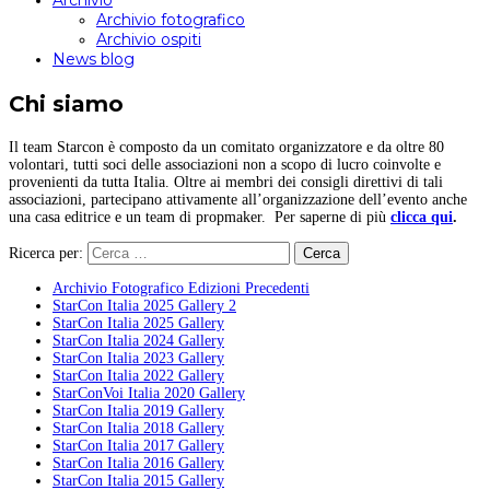
Archivio
Archivio fotografico
Archivio ospiti
News blog
Chi siamo
Il team Starcon è composto da un comitato organizzatore e da oltre 80
volontari, tutti soci delle associazioni non a scopo di lucro coinvolte e
provenienti da tutta Italia. Oltre ai membri dei consigli direttivi di tali
associazioni, partecipano attivamente all’organizzazione dell’evento anche
una casa editrice e un team di propmaker. Per saperne di più
clicca qui
.
Ricerca per:
Archivio Fotografico Edizioni Precedenti
StarCon Italia 2025 Gallery 2
StarCon Italia 2025 Gallery
StarCon Italia 2024 Gallery
StarCon Italia 2023 Gallery
StarCon Italia 2022 Gallery
StarConVoi Italia 2020 Gallery
StarCon Italia 2019 Gallery
StarCon Italia 2018 Gallery
StarCon Italia 2017 Gallery
StarCon Italia 2016 Gallery
StarCon Italia 2015 Gallery