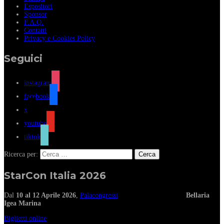
Espositori
Sponsor
F.A.Q.
Contatti
Privacy e Cookies Policy
Seguici
instagram
facebook
x
youtube
tiktok
Ricerca per:
StarCon Italia 2026
Dal
10 al 12 Aprile 2026
,
Palacongressi
Bellaria
Igea Marina
Biglietti online