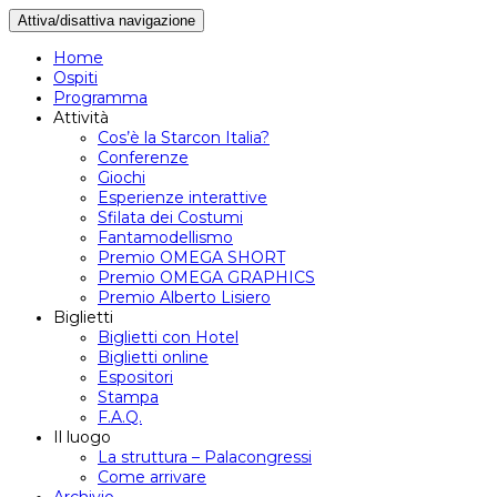
Attiva/disattiva navigazione
Home
Ospiti
Programma
Attività
Cos’è la Starcon Italia?
Conferenze
Giochi
Esperienze interattive
Sfilata dei Costumi
Fantamodellismo
Premio OMEGA SHORT
Premio OMEGA GRAPHICS
Premio Alberto Lisiero
Biglietti
Biglietti con Hotel
Biglietti online
Espositori
Stampa
F.A.Q.
Il luogo
La struttura – Palacongressi
Come arrivare