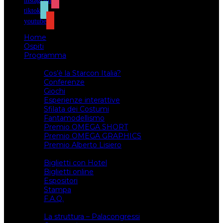
instagram
tiktok
youtube
Home
Ospiti
Programma
Attività
Cos’è la Starcon Italia?
Conferenze
Giochi
Esperienze interattive
Sfilata dei Costumi
Fantamodellismo
Premio OMEGA SHORT
Premio OMEGA GRAPHICS
Premio Alberto Lisiero
Biglietti
Biglietti con Hotel
Biglietti online
Espositori
Stampa
F.A.Q.
Il luogo
La struttura – Palacongressi