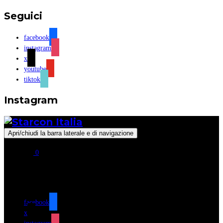
Seguici
facebook
instagram
x
youtube
tiktok
Instagram
Apri/chiudi la barra laterale e di navigazione
0
Seguici
facebook
x