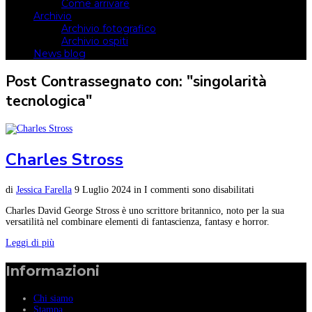
Come arrivare
Archivio
Archivio fotografico
Archivio ospiti
News blog
Post Contrassegnato con: "singolarità
tecnologica"
Charles Stross
di
Jessica Farella
9 Luglio 2024
in
I commenti sono disabilitati
Charles David George Stross è uno scrittore britannico, noto per la sua
versatilità nel combinare elementi di fantascienza, fantasy e horror.
Leggi di più
Informazioni
Chi siamo
Stampa