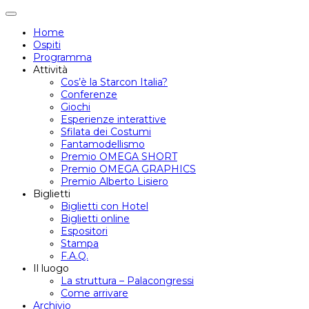
Attiva/disattiva
navigazione
Home
Ospiti
Programma
Attività
Cos’è la Starcon Italia?
Conferenze
Giochi
Esperienze interattive
Sfilata dei Costumi
Fantamodellismo
Premio OMEGA SHORT
Premio OMEGA GRAPHICS
Premio Alberto Lisiero
Biglietti
Biglietti con Hotel
Biglietti online
Espositori
Stampa
F.A.Q.
Il luogo
La struttura – Palacongressi
Come arrivare
Archivio