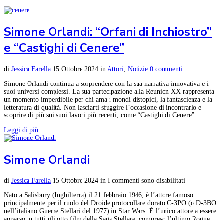
Simone Orlandi: “Orfani di Inchiostro”
e “Castighi di Cenere”
di
Jessica Farella
15 Ottobre 2024
in
Attori
,
Notizie
0 commenti
Simone Orlandi continua a sorprendere con la sua narrativa innovativa e i
suoi universi complessi. La sua partecipazione alla Reunion XX rappresenta
un momento imperdibile per chi ama i mondi distopici, la fantascienza e la
letteratura di qualità. Non lasciarti sfuggire l’occasione di incontrarlo e
scoprire di più sui suoi lavori più recenti, come “Castighi di Cenere”.
Leggi di più
Simone Orlandi
di
Jessica Farella
15 Ottobre 2024
in
I commenti sono disabilitati
Nato a Salisbury (Inghilterra) il 21 febbraio 1946, è l’attore famoso
principalmente per il ruolo del Droide protocollare dorato C-3PO (o D-3BO
nell’italiano Guerre Stellari del 1977) in Star Wars. È l’unico attore a essere
apparso in tutti gli otto film della Saga Stellare, compreso l’ultimo Rogue