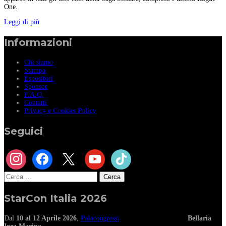
One.
Leggi di più
Informazioni
Chi siamo
Stampa
Espositori
Sponsor
F.A.Q.
Contatti
Privacy e Cookies Policy
Seguici
instagram
facebook
x
youtube
tiktok
Ricerca
per:
StarCon Italia 2026
Dal
10 al 12 Aprile 2026
,
Palacongressi
Bellaria