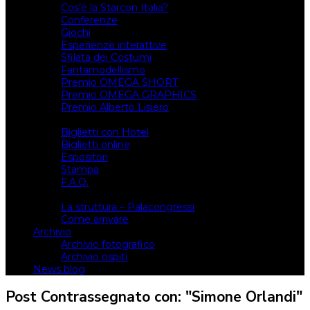
Cos’è la Starcon Italia?
Conferenze
Giochi
Esperienze interattive
Sfilata dei Costumi
Fantamodellismo
Premio OMEGA SHORT
Premio OMEGA GRAPHICS
Premio Alberto Lisiero
Biglietti
Biglietti con Hotel
Biglietti online
Espositori
Stampa
F.A.Q.
Il luogo
La struttura – Palacongressi
Come arrivare
Archivio
Archivio fotografico
Archivio ospiti
News blog
Post Contrassegnato con: "Simone Orlandi"