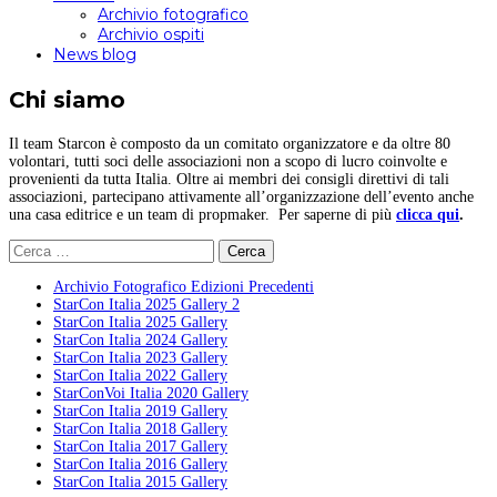
Archivio fotografico
Archivio ospiti
News blog
Chi siamo
Il team Starcon è composto da un comitato organizzatore e da oltre 80
volontari, tutti soci delle associazioni non a scopo di lucro coinvolte e
provenienti da tutta Italia. Oltre ai membri dei consigli direttivi di tali
associazioni, partecipano attivamente all’organizzazione dell’evento anche
una casa editrice e un team di propmaker. Per saperne di più
clicca qui
.
Ricerca
per:
Archivio Fotografico Edizioni Precedenti
StarCon Italia 2025 Gallery 2
StarCon Italia 2025 Gallery
StarCon Italia 2024 Gallery
StarCon Italia 2023 Gallery
StarCon Italia 2022 Gallery
StarConVoi Italia 2020 Gallery
StarCon Italia 2019 Gallery
StarCon Italia 2018 Gallery
StarCon Italia 2017 Gallery
StarCon Italia 2016 Gallery
StarCon Italia 2015 Gallery