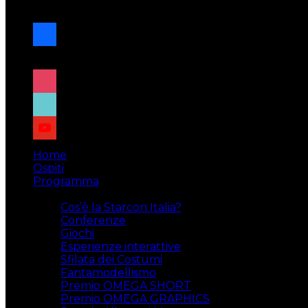
navigazione
facebook
x
instagram
tiktok
youtube
Home
Ospiti
Programma
Attività
Cos’è la Starcon Italia?
Conferenze
Giochi
Esperienze interattive
Sfilata dei Costumi
Fantamodellismo
Premio OMEGA SHORT
Premio OMEGA GRAPHICS