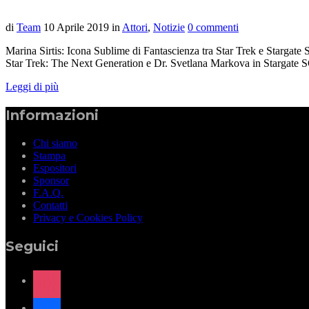
di
Team
10 Aprile 2019
in
Attori
,
Notizie
0 commenti
Marina Sirtis: Icona Sublime di Fantascienza tra Star Trek e Stargate 
Star Trek: The Next Generation e Dr. Svetlana Markova in Stargate S
Leggi di più
Informazioni
Chi siamo
Stampa
Espositori
Sponsor
F.A.Q.
Contatti
Privacy e Cookies Policy
Seguici
instagram
facebook