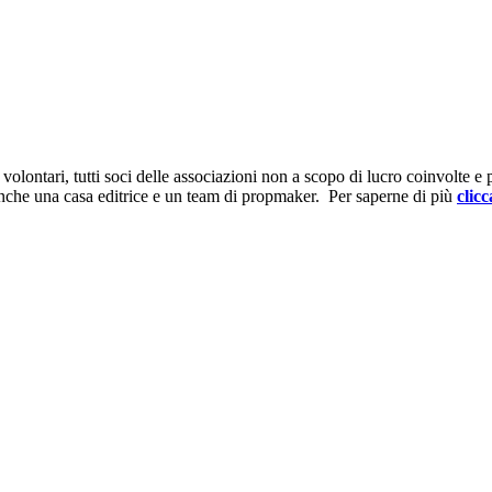
ontari, tutti soci delle associazioni non a scopo di lucro coinvolte e prov
anche una casa editrice e un team di propmaker. Per saperne di più
clicc