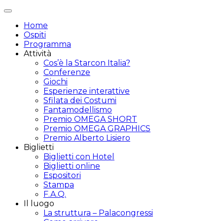
Attiva/disattiva
navigazione
Home
Ospiti
Programma
Attività
Cos’è la Starcon Italia?
Conferenze
Giochi
Esperienze interattive
Sfilata dei Costumi
Fantamodellismo
Premio OMEGA SHORT
Premio OMEGA GRAPHICS
Premio Alberto Lisiero
Biglietti
Biglietti con Hotel
Biglietti online
Espositori
Stampa
F.A.Q.
Il luogo
La struttura – Palacongressi