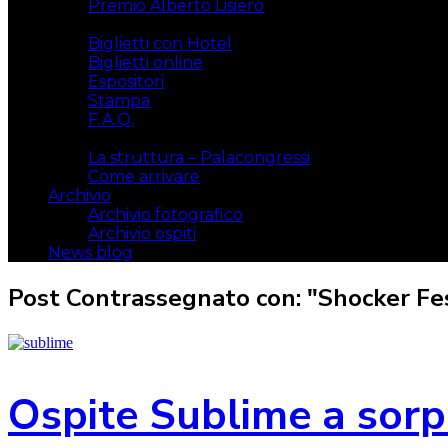
Premio Alberto Lisiero
Biglietti
Biglietti con Hotel
Biglietti online
Espositori
Stampa
F.A.Q.
Il luogo
La struttura – Palacongressi
Come arrivare
Archivio
Archivio fotografico
Archivio ospiti
News blog
Post Contrassegnato con: "Shocker Fes
Ospite Sublime a sorp