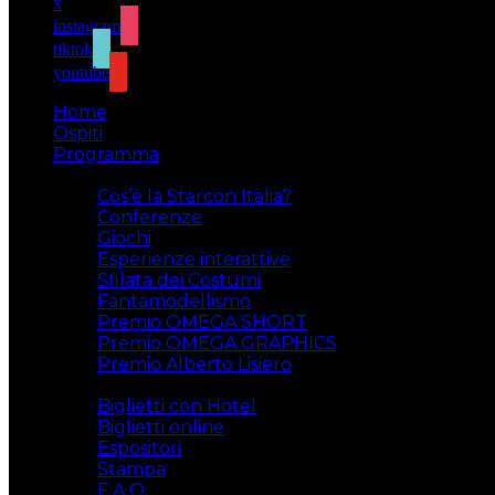
x
instagram
tiktok
youtube
Home
Ospiti
Programma
Attività
Cos’è la Starcon Italia?
Conferenze
Giochi
Esperienze interattive
Sfilata dei Costumi
Fantamodellismo
Premio OMEGA SHORT
Premio OMEGA GRAPHICS
Premio Alberto Lisiero
Biglietti
Biglietti con Hotel
Biglietti online
Espositori
Stampa
F.A.Q.