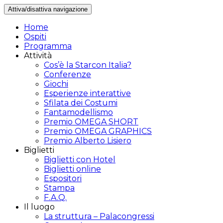
Attiva/disattiva navigazione
Home
Ospiti
Programma
Attività
Cos’è la Starcon Italia?
Conferenze
Giochi
Esperienze interattive
Sfilata dei Costumi
Fantamodellismo
Premio OMEGA SHORT
Premio OMEGA GRAPHICS
Premio Alberto Lisiero
Biglietti
Biglietti con Hotel
Biglietti online
Espositori
Stampa
F.A.Q.
Il luogo
La struttura – Palacongressi