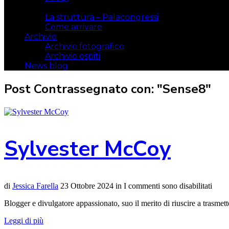
Il luogo
La struttura – Palacongressi
Come arrivare
Archivio
Archivio fotografico
Archivio ospiti
News blog
Post Contrassegnato con: "Sense8"
Sylvester McCoy
di
Jessica Farella
23 Ottobre 2024
in
I commenti sono disabilitati
Blogger e divulgatore appassionato, suo il merito di riuscire a trasmet
Leggi di più