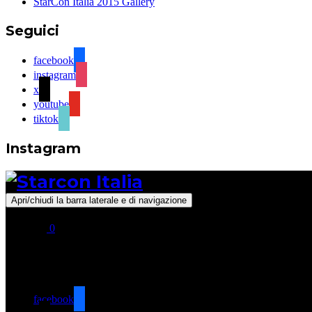
StarCon Italia 2015 Gallery
Seguici
facebook
instagram
x
youtube
tiktok
Instagram
Apri/chiudi la barra laterale e di navigazione
0
Seguici
facebook