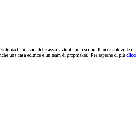
ontari, tutti soci delle associazioni non a scopo di lucro coinvolte e prov
anche una casa editrice e un team di propmaker. Per saperne di più
clicc