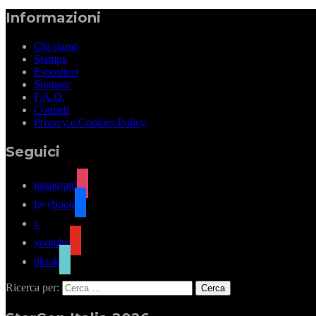
Informazioni
Chi siamo
Stampa
Espositori
Sponsor
F.A.Q.
Contatti
Privacy e Cookies Policy
Seguici
instagram
facebook
x
youtube
tiktok
Ricerca per: