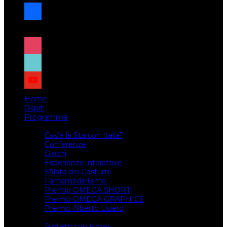
facebook
x
instagram
tiktok
youtube
Home
Ospiti
Programma
Attività
Cos’è la Starcon Italia?
Conferenze
Giochi
Esperienze interattive
Sfilata dei Costumi
Fantamodellismo
Premio OMEGA SHORT
Premio OMEGA GRAPHICS
Premio Alberto Lisiero
Biglietti
Biglietti con Hotel