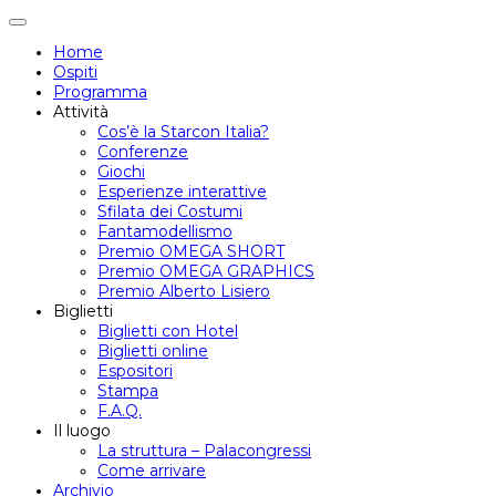
Attiva/disattiva
navigazione
Home
Ospiti
Programma
Attività
Cos’è la Starcon Italia?
Conferenze
Giochi
Esperienze interattive
Sfilata dei Costumi
Fantamodellismo
Premio OMEGA SHORT
Premio OMEGA GRAPHICS
Premio Alberto Lisiero
Biglietti
Biglietti con Hotel
Biglietti online
Espositori
Stampa
F.A.Q.
Il luogo
La struttura – Palacongressi
Come arrivare
Archivio