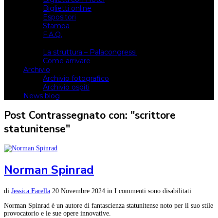
Biglietti online
Espositori
Stampa
F.A.Q.
Il luogo
La struttura – Palacongressi
Come arrivare
Archivio
Archivio fotografico
Archivio ospiti
News blog
Post Contrassegnato con: "scrittore
statunitense"
Norman Spinrad
di
Jessica Farella
20 Novembre 2024
in
I commenti sono disabilitati
Norman Spinrad è un autore di fantascienza statunitense noto per il suo stile
provocatorio e le sue opere innovative.