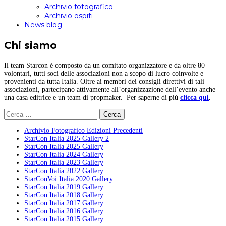
Archivio fotografico
Archivio ospiti
News blog
Chi siamo
Il team Starcon è composto da un comitato organizzatore e da oltre 80
volontari, tutti soci delle associazioni non a scopo di lucro coinvolte e
provenienti da tutta Italia. Oltre ai membri dei consigli direttivi di tali
associazioni, partecipano attivamente all’organizzazione dell’evento anche
una casa editrice e un team di propmaker. Per saperne di più
clicca qui
.
Ricerca
per:
Archivio Fotografico Edizioni Precedenti
StarCon Italia 2025 Gallery 2
StarCon Italia 2025 Gallery
StarCon Italia 2024 Gallery
StarCon Italia 2023 Gallery
StarCon Italia 2022 Gallery
StarConVoi Italia 2020 Gallery
StarCon Italia 2019 Gallery
StarCon Italia 2018 Gallery
StarCon Italia 2017 Gallery
StarCon Italia 2016 Gallery
StarCon Italia 2015 Gallery