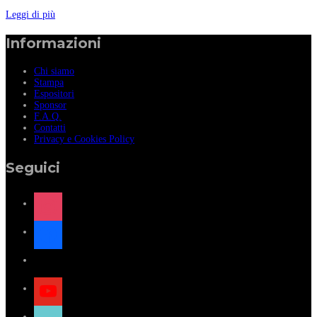
Leggi di più
Informazioni
Chi siamo
Stampa
Espositori
Sponsor
F.A.Q.
Contatti
Privacy e Cookies Policy
Seguici
instagram
facebook
x
youtube
tiktok