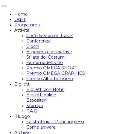
Attiva/disattiva
navigazione
Home
Ospiti
Programma
Attività
Cos’è la Starcon Italia?
Conferenze
Giochi
Esperienze interattive
Sfilata dei Costumi
Fantamodellismo
Premio OMEGA SHORT
Premio OMEGA GRAPHICS
Premio Alberto Lisiero
Biglietti
Biglietti con Hotel
Biglietti online
Espositori
Stampa
F.A.Q.
Il luogo
La struttura – Palacongressi
Come arrivare
Archivio