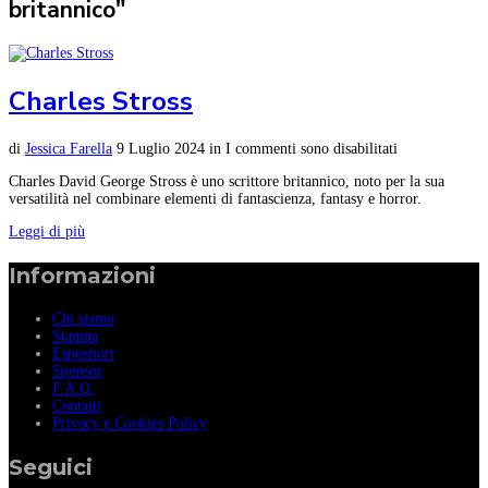
britannico"
Charles Stross
di
Jessica Farella
9 Luglio 2024
in
I commenti sono disabilitati
Charles David George Stross è uno scrittore britannico, noto per la sua
versatilità nel combinare elementi di fantascienza, fantasy e horror.
Leggi di più
Informazioni
Chi siamo
Stampa
Espositori
Sponsor
F.A.Q.
Contatti
Privacy e Cookies Policy
Seguici