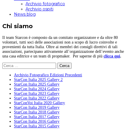
Archivio fotografico
Archivio ospiti
News blog
Chi siamo
Il team Starcon è composto da un comitato organizzatore e da oltre 80
volontari, tutti soci delle associazioni non a scopo di lucro coinvolte e
provenienti da tutta Italia. Oltre ai membri dei consigli direttivi di tali
associazioni, partecipano attivamente all’organizzazione dell’evento anche
una casa editrice e un team di propmaker. Per saperne di più
clicca qui
.
Ricerca
per:
Archivio Fotografico Edizioni Precedenti
StarCon Italia 2025 Gallery 2
StarCon Italia 2025 Gallery
StarCon Italia 2024 Gallery
StarCon Italia 2023 Gallery
StarCon Italia 2022 Gallery
StarConVoi Italia 2020 Gallery
StarCon Italia 2019 Gallery
StarCon Italia 2018 Gallery
StarCon Italia 2017 Gallery
StarCon Italia 2016 Gallery
StarCon Italia 2015 Gallery