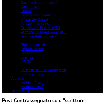
Cos’è la Starcon Italia?
Conferenze
Giochi
Esperienze interattive
Sfilata dei Costumi
Fantamodellismo
Premio OMEGA SHORT
Premio OMEGA GRAPHICS
Premio Alberto Lisiero
Biglietti
Biglietti con Hotel
Biglietti online
Espositori
Stampa
F.A.Q.
Il luogo
La struttura – Palacongressi
Come arrivare
Archivio
Archivio fotografico
Archivio ospiti
News blog
Post Contrassegnato con: "scrittore