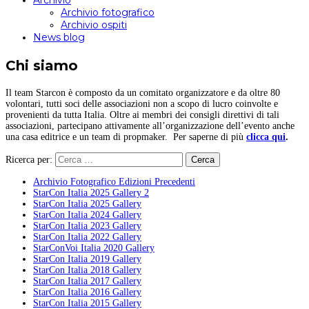
Archivio
Archivio fotografico
Archivio ospiti
News blog
Chi siamo
Il team Starcon è composto da un comitato organizzatore e da oltre 80
volontari, tutti soci delle associazioni non a scopo di lucro coinvolte e
provenienti da tutta Italia. Oltre ai membri dei consigli direttivi di tali
associazioni, partecipano attivamente all’organizzazione dell’evento anche
una casa editrice e un team di propmaker. Per saperne di più
clicca qui
.
Ricerca per:
Archivio Fotografico Edizioni Precedenti
StarCon Italia 2025 Gallery 2
StarCon Italia 2025 Gallery
StarCon Italia 2024 Gallery
StarCon Italia 2023 Gallery
StarCon Italia 2022 Gallery
StarConVoi Italia 2020 Gallery
StarCon Italia 2019 Gallery
StarCon Italia 2018 Gallery
StarCon Italia 2017 Gallery
StarCon Italia 2016 Gallery
StarCon Italia 2015 Gallery