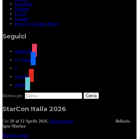
Espositori
Sponsor
F.A.Q.
Contatti
Privacy e Cookies Policy
Seguici
instagram
facebook
x
youtube
tiktok
Ricerca per:
StarCon Italia 2026
Dal
10 al 12 Aprile 2026
,
Palacongressi
Bellaria
Igea Marina
Biglietti online