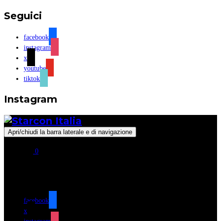
Seguici
facebook
instagram
x
youtube
tiktok
Instagram
Apri/chiudi la barra laterale e di navigazione
0
Seguici
facebook
x