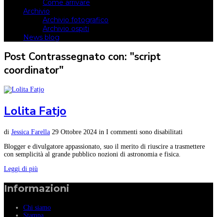
Come arrivare
Archivio
Archivio fotografico
Archivio ospiti
News blog
Post Contrassegnato con: "script
coordinator"
Lolita Fatjo
di
Jessica Farella
29 Ottobre 2024
in
I commenti sono disabilitati
Blogger e divulgatore appassionato, suo il merito di riuscire a trasmettere
con semplicità al grande pubblico nozioni di astronomia e fisica.
Leggi di più
Informazioni
Chi siamo
Stampa