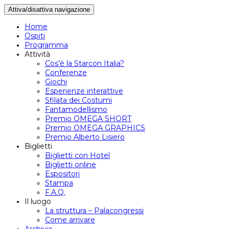
Attiva/disattiva navigazione
Home
Ospiti
Programma
Attività
Cos’è la Starcon Italia?
Conferenze
Giochi
Esperienze interattive
Sfilata dei Costumi
Fantamodellismo
Premio OMEGA SHORT
Premio OMEGA GRAPHICS
Premio Alberto Lisiero
Biglietti
Biglietti con Hotel
Biglietti online
Espositori
Stampa
F.A.Q.
Il luogo
La struttura – Palacongressi
Come arrivare