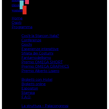
instagram
tiktok
youtube
Home
Ospiti
Programma
Attività
Cos’è la Starcon Italia?
Conferenze
Giochi
Esperienze interattive
Sfilata dei Costumi
Fantamodellismo
Premio OMEGA SHORT
Premio OMEGA GRAPHICS
Premio Alberto Lisiero
Biglietti
Biglietti con Hotel
Biglietti online
Espositori
Stampa
F.A.Q.
Il luogo
La struttura – Palacongressi