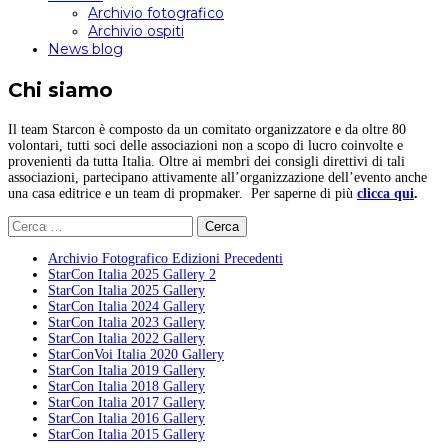
Archivio fotografico
Archivio ospiti
News blog
Chi siamo
Il team Starcon è composto da un comitato organizzatore e da oltre 80
volontari, tutti soci delle associazioni non a scopo di lucro coinvolte e
provenienti da tutta Italia. Oltre ai membri dei consigli direttivi di tali
associazioni, partecipano attivamente all’organizzazione dell’evento anche
una casa editrice e un team di propmaker. Per saperne di più
clicca qui
.
Ricerca
per:
Archivio Fotografico Edizioni Precedenti
StarCon Italia 2025 Gallery 2
StarCon Italia 2025 Gallery
StarCon Italia 2024 Gallery
StarCon Italia 2023 Gallery
StarCon Italia 2022 Gallery
StarConVoi Italia 2020 Gallery
StarCon Italia 2019 Gallery
StarCon Italia 2018 Gallery
StarCon Italia 2017 Gallery
StarCon Italia 2016 Gallery
StarCon Italia 2015 Gallery