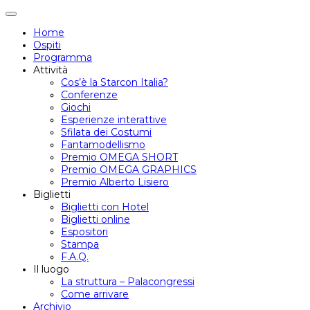
Attiva/disattiva
navigazione
Home
Ospiti
Programma
Attività
Cos’è la Starcon Italia?
Conferenze
Giochi
Esperienze interattive
Sfilata dei Costumi
Fantamodellismo
Premio OMEGA SHORT
Premio OMEGA GRAPHICS
Premio Alberto Lisiero
Biglietti
Biglietti con Hotel
Biglietti online
Espositori
Stampa
F.A.Q.
Il luogo
La struttura – Palacongressi
Come arrivare
Archivio