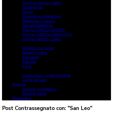
Cos’è la Starcon Italia?
Conferenze
Giochi
Esperienze interattive
Sfilata dei Costumi
Fantamodellismo
Premio OMEGA SHORT
Premio OMEGA GRAPHICS
Premio Alberto Lisiero
Biglietti
Biglietti con Hotel
Biglietti online
Espositori
Stampa
F.A.Q.
Il luogo
La struttura – Palacongressi
Come arrivare
Archivio
Archivio fotografico
Archivio ospiti
News blog
Post Contrassegnato con: "San Leo"