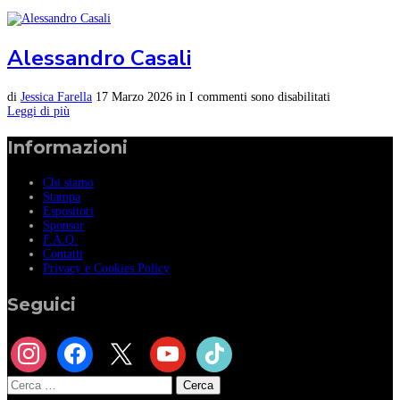
Alessandro Casali
di
Jessica Farella
17 Marzo 2026
in
I commenti sono disabilitati
Leggi di più
Informazioni
Chi siamo
Stampa
Espositori
Sponsor
F.A.Q.
Contatti
Privacy e Cookies Policy
Seguici
instagram
facebook
x
youtube
tiktok
Ricerca
per: