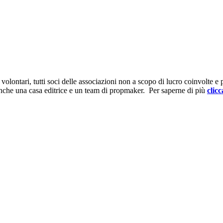
ontari, tutti soci delle associazioni non a scopo di lucro coinvolte e prov
anche una casa editrice e un team di propmaker. Per saperne di più
clicc