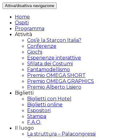
Attiva/disattiva navigazione
Home
Ospiti
Programma
Attività
Cos’è la Starcon Italia?
Conferenze
Giochi
Esperienze interattive
Sfilata dei Costumi
Fantamodellismo
Premio OMEGA SHORT
Premio OMEGA GRAPHICS
Premio Alberto Lisiero
Biglietti
Biglietti con Hotel
Biglietti online
Espositori
Stampa
F.A.Q.
Il luogo
La struttura – Palacongressi