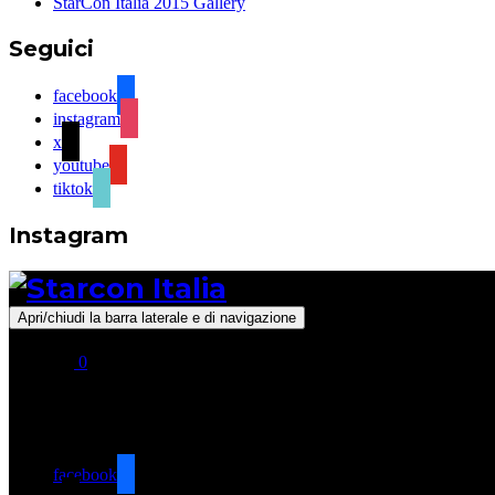
StarCon Italia 2015 Gallery
Seguici
facebook
instagram
x
youtube
tiktok
Instagram
Apri/chiudi la barra laterale e di navigazione
0
Seguici
facebook