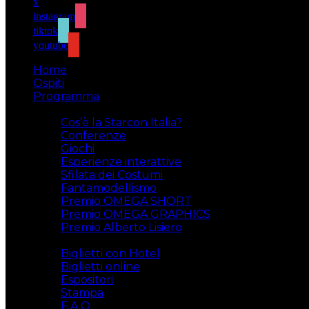
x
instagram
tiktok
youtube
Home
Ospiti
Programma
Attività
Cos’è la Starcon Italia?
Conferenze
Giochi
Esperienze interattive
Sfilata dei Costumi
Fantamodellismo
Premio OMEGA SHORT
Premio OMEGA GRAPHICS
Premio Alberto Lisiero
Biglietti
Biglietti con Hotel
Biglietti online
Espositori
Stampa
F.A.Q.