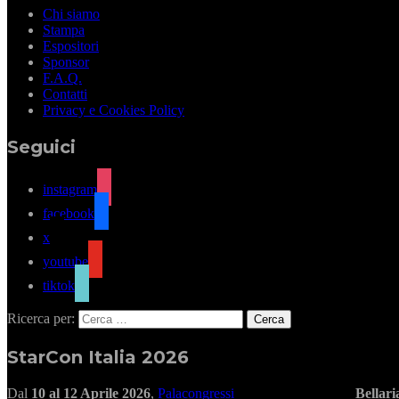
Chi siamo
Stampa
Espositori
Sponsor
F.A.Q.
Contatti
Privacy e Cookies Policy
Seguici
instagram
facebook
x
youtube
tiktok
Ricerca per:
StarCon Italia 2026
Dal
10 al 12 Aprile 2026
,
Palacongressi
Bellar