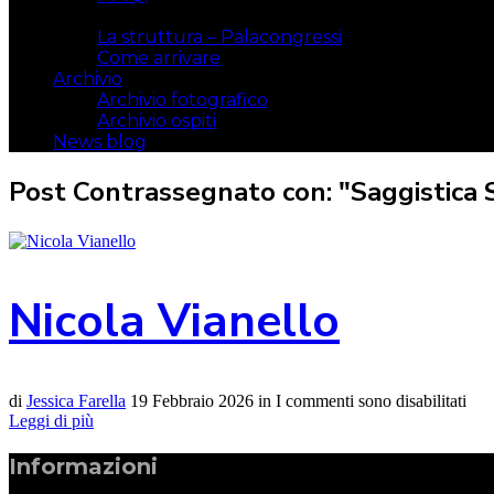
Il luogo
La struttura – Palacongressi
Come arrivare
Archivio
Archivio fotografico
Archivio ospiti
News blog
Post Contrassegnato con: "Saggistica 
Nicola Vianello
di
Jessica Farella
19 Febbraio 2026
in
I commenti sono disabilitati
Leggi di più
Informazioni