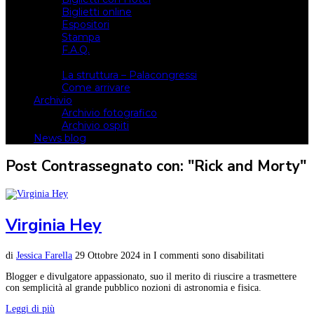
Biglietti online
Espositori
Stampa
F.A.Q.
Il luogo
La struttura – Palacongressi
Come arrivare
Archivio
Archivio fotografico
Archivio ospiti
News blog
Post Contrassegnato con: "Rick and Morty"
Virginia Hey
di
Jessica Farella
29 Ottobre 2024
in
I commenti sono disabilitati
Blogger e divulgatore appassionato, suo il merito di riuscire a trasmettere
con semplicità al grande pubblico nozioni di astronomia e fisica.
Leggi di più