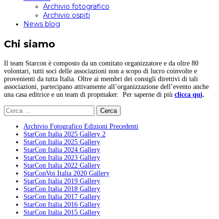
Archivio fotografico
Archivio ospiti
News blog
Chi siamo
Il team Starcon è composto da un comitato organizzatore e da oltre 80
volontari, tutti soci delle associazioni non a scopo di lucro coinvolte e
provenienti da tutta Italia. Oltre ai membri dei consigli direttivi di tali
associazioni, partecipano attivamente all’organizzazione dell’evento anche
una casa editrice e un team di propmaker. Per saperne di più
clicca qui
.
Ricerca
per:
Archivio Fotografico Edizioni Precedenti
StarCon Italia 2025 Gallery 2
StarCon Italia 2025 Gallery
StarCon Italia 2024 Gallery
StarCon Italia 2023 Gallery
StarCon Italia 2022 Gallery
StarConVoi Italia 2020 Gallery
StarCon Italia 2019 Gallery
StarCon Italia 2018 Gallery
StarCon Italia 2017 Gallery
StarCon Italia 2016 Gallery
StarCon Italia 2015 Gallery