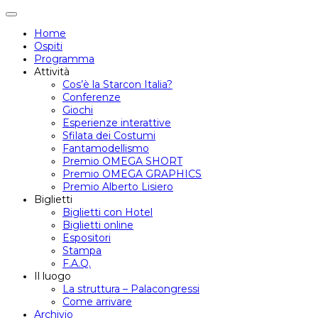
Attiva/disattiva
navigazione
Home
Ospiti
Programma
Attività
Cos’è la Starcon Italia?
Conferenze
Giochi
Esperienze interattive
Sfilata dei Costumi
Fantamodellismo
Premio OMEGA SHORT
Premio OMEGA GRAPHICS
Premio Alberto Lisiero
Biglietti
Biglietti con Hotel
Biglietti online
Espositori
Stampa
F.A.Q.
Il luogo
La struttura – Palacongressi
Come arrivare
Archivio