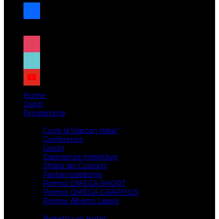
facebook
x
instagram
tiktok
youtube
Home
Ospiti
Programma
Attività
Cos’è la Starcon Italia?
Conferenze
Giochi
Esperienze interattive
Sfilata dei Costumi
Fantamodellismo
Premio OMEGA SHORT
Premio OMEGA GRAPHICS
Premio Alberto Lisiero
Biglietti
Biglietti con Hotel