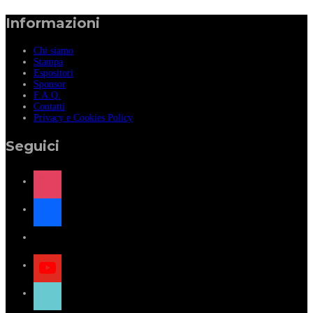
Informazioni
Chi siamo
Stampa
Espositori
Sponsor
F.A.Q.
Contatti
Privacy e Cookies Policy
Seguici
instagram
facebook
x
youtube
tiktok