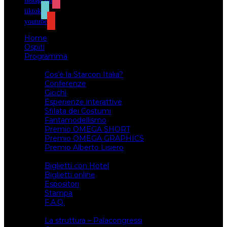
instagram
tiktok
youtube
Home
Ospiti
Programma
Attività
Cos’è la Starcon Italia?
Conferenze
Giochi
Esperienze interattive
Sfilata dei Costumi
Fantamodellismo
Premio OMEGA SHORT
Premio OMEGA GRAPHICS
Premio Alberto Lisiero
Biglietti
Biglietti con Hotel
Biglietti online
Espositori
Stampa
F.A.Q.
Il luogo
La struttura – Palacongressi