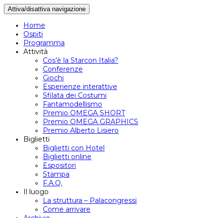
Attiva/disattiva navigazione
Home
Ospiti
Programma
Attività
Cos’è la Starcon Italia?
Conferenze
Giochi
Esperienze interattive
Sfilata dei Costumi
Fantamodellismo
Premio OMEGA SHORT
Premio OMEGA GRAPHICS
Premio Alberto Lisiero
Biglietti
Biglietti con Hotel
Biglietti online
Espositori
Stampa
F.A.Q.
Il luogo
La struttura – Palacongressi
Come arrivare