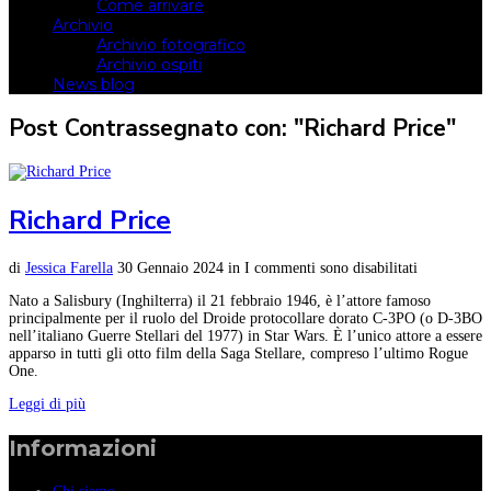
Come arrivare
Archivio
Archivio fotografico
Archivio ospiti
News blog
Post Contrassegnato con: "Richard Price"
Richard Price
di
Jessica Farella
30 Gennaio 2024
in
I commenti sono disabilitati
Nato a Salisbury (Inghilterra) il 21 febbraio 1946, è l’attore famoso
principalmente per il ruolo del Droide protocollare dorato C-3PO (o D-3BO
nell’italiano Guerre Stellari del 1977) in Star Wars. È l’unico attore a essere
apparso in tutti gli otto film della Saga Stellare, compreso l’ultimo Rogue
One.
Leggi di più
Informazioni