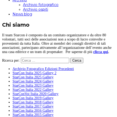
Archivio
Archivio fotografico
Archivio ospiti
News blog
Chi siamo
Il team Starcon è composto da un comitato organizzatore e da oltre 80
volontari, tutti soci delle associazioni non a scopo di lucro coinvolte e
provenienti da tutta Italia. Oltre ai membri dei consigli direttivi di tali
associazioni, partecipano attivamente all’organizzazione dell’evento anche
una casa editrice e un team di propmaker. Per saperne di più
clicca qui
.
Ricerca per:
Archivio Fotografico Edizioni Precedenti
StarCon Italia 2025 Gallery 2
StarCon Italia 2025 Gallery
StarCon Italia 2024 Gallery
StarCon Italia 2023 Gallery
StarCon Italia 2022 Gallery
StarConVoi Italia 2020 Gallery
StarCon Italia 2019 Gallery
StarCon Italia 2018 Gallery
StarCon Italia 2017 Gallery
StarCon Italia 2016 Gallery
StarCon Italia 2015 Gallery