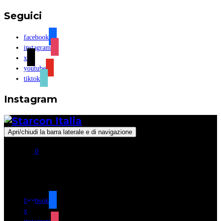
Seguici
facebook
instagram
x
youtube
tiktok
Instagram
Apri/chiudi la barra laterale e di navigazione
0
Seguici
facebook
x