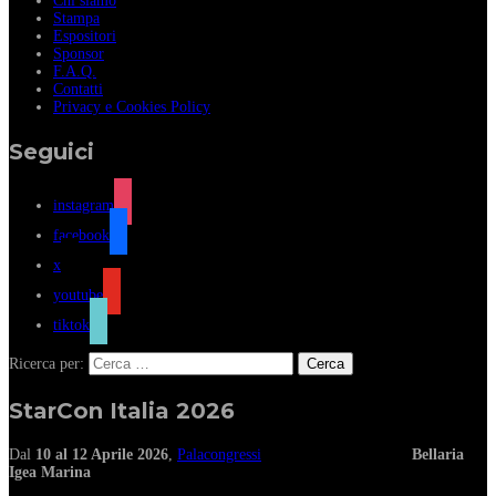
Chi siamo
Stampa
Espositori
Sponsor
F.A.Q.
Contatti
Privacy e Cookies Policy
Seguici
instagram
facebook
x
youtube
tiktok
Ricerca per:
StarCon Italia 2026
Dal
10 al 12 Aprile 2026
,
Palacongressi
Bellaria
Igea Marina