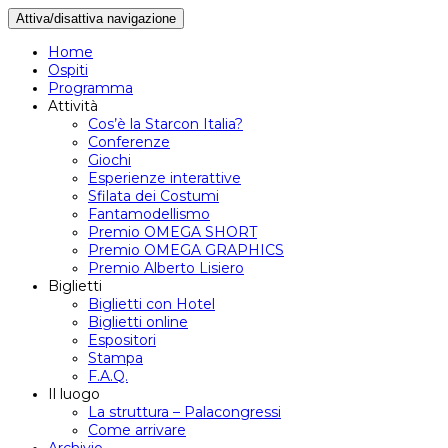
Attiva/disattiva navigazione
Home
Ospiti
Programma
Attività
Cos’è la Starcon Italia?
Conferenze
Giochi
Esperienze interattive
Sfilata dei Costumi
Fantamodellismo
Premio OMEGA SHORT
Premio OMEGA GRAPHICS
Premio Alberto Lisiero
Biglietti
Biglietti con Hotel
Biglietti online
Espositori
Stampa
F.A.Q.
Il luogo
La struttura – Palacongressi
Come arrivare