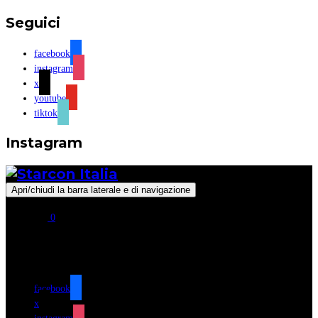
Seguici
facebook
instagram
x
youtube
tiktok
Instagram
Apri/chiudi la barra laterale e di navigazione
0
Seguici
facebook
x