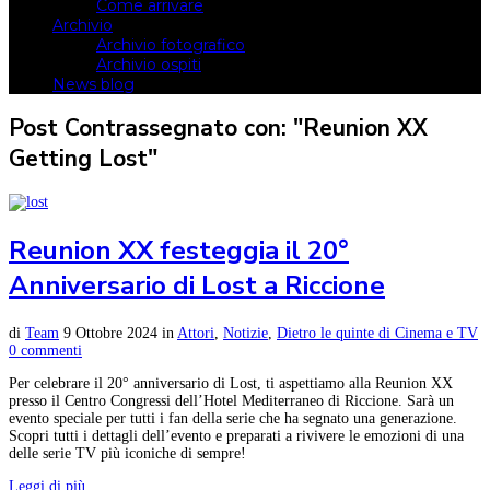
Come arrivare
Archivio
Archivio fotografico
Archivio ospiti
News blog
Post Contrassegnato con: "Reunion XX
Getting Lost"
Reunion XX festeggia il 20°
Anniversario di Lost a Riccione
di
Team
9 Ottobre 2024
in
Attori
,
Notizie
,
Dietro le quinte di Cinema e TV
0 commenti
Per celebrare il 20° anniversario di Lost, ti aspettiamo alla Reunion XX
presso il Centro Congressi dell’Hotel Mediterraneo di Riccione. Sarà un
evento speciale per tutti i fan della serie che ha segnato una generazione.
Scopri tutti i dettagli dell’evento e preparati a rivivere le emozioni di una
delle serie TV più iconiche di sempre!
Leggi di più