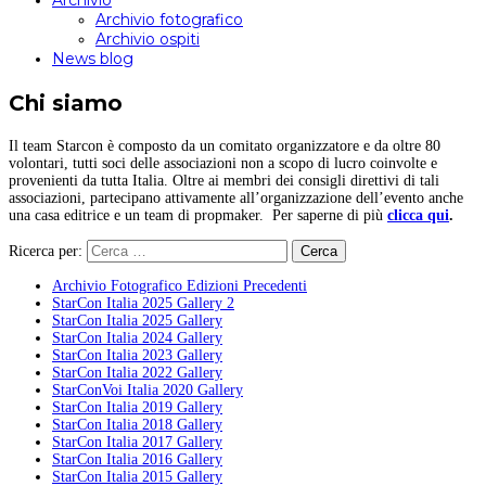
Archivio
Archivio fotografico
Archivio ospiti
News blog
Chi siamo
Il team Starcon è composto da un comitato organizzatore e da oltre 80
volontari, tutti soci delle associazioni non a scopo di lucro coinvolte e
provenienti da tutta Italia. Oltre ai membri dei consigli direttivi di tali
associazioni, partecipano attivamente all’organizzazione dell’evento anche
una casa editrice e un team di propmaker. Per saperne di più
clicca qui
.
Ricerca per:
Archivio Fotografico Edizioni Precedenti
StarCon Italia 2025 Gallery 2
StarCon Italia 2025 Gallery
StarCon Italia 2024 Gallery
StarCon Italia 2023 Gallery
StarCon Italia 2022 Gallery
StarConVoi Italia 2020 Gallery
StarCon Italia 2019 Gallery
StarCon Italia 2018 Gallery
StarCon Italia 2017 Gallery
StarCon Italia 2016 Gallery
StarCon Italia 2015 Gallery