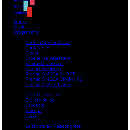
instagram
tiktok
youtube
Home
Ospiti
Programma
Attività
Cos’è la Starcon Italia?
Conferenze
Giochi
Esperienze interattive
Sfilata dei Costumi
Fantamodellismo
Premio OMEGA SHORT
Premio OMEGA GRAPHICS
Premio Alberto Lisiero
Biglietti
Biglietti con Hotel
Biglietti online
Espositori
Stampa
F.A.Q.
Il luogo
La struttura – Palacongressi