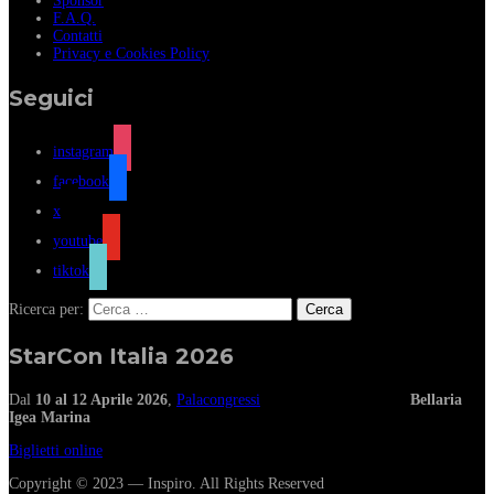
Sponsor
F.A.Q.
Contatti
Privacy e Cookies Policy
Seguici
instagram
facebook
x
youtube
tiktok
Ricerca per:
StarCon Italia 2026
Dal
10 al 12 Aprile 2026
,
Palacongressi
Bellaria
Igea Marina
Biglietti online
Copyright © 2023 — Inspiro. All Rights Reserved