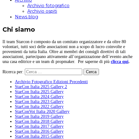
Archivio
Archivio fotografico
Archivio ospiti
News blog
Chi siamo
Il team Starcon è composto da un comitato organizzatore e da oltre 80
volontari, tutti soci delle associazioni non a scopo di lucro coinvolte e
provenienti da tutta Italia. Oltre ai membri dei consigli direttivi di tali
associazioni, partecipano attivamente all’organizzazione dell’evento anche
una casa editrice e un team di propmaker. Per saperne di più
clicca qui
.
Ricerca per:
Archivio Fotografico Edizioni Precedenti
StarCon Italia 2025 Gallery 2
StarCon Italia 2025 Gallery
StarCon Italia 2024 Gallery
StarCon Italia 2023 Gallery
StarCon Italia 2022 Gallery
StarConVoi Italia 2020 Gallery
StarCon Italia 2019 Gallery
StarCon Italia 2018 Gallery
StarCon Italia 2017 Gallery
StarCon Italia 2016 Gallery
StarCon Italia 2015 Gallery