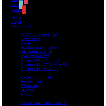
instagram
tiktok
youtube
Home
Ospiti
Programma
Attività
Cos’è la Starcon Italia?
Conferenze
Giochi
Esperienze interattive
Sfilata dei Costumi
Fantamodellismo
Premio OMEGA SHORT
Premio OMEGA GRAPHICS
Premio Alberto Lisiero
Biglietti
Biglietti con Hotel
Biglietti online
Espositori
Stampa
F.A.Q.
Il luogo
La struttura – Palacongressi