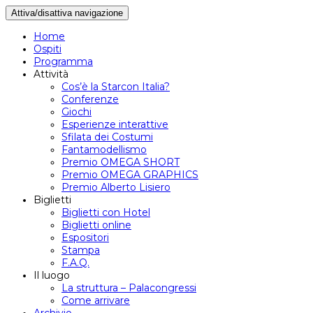
Attiva/disattiva navigazione
Home
Ospiti
Programma
Attività
Cos’è la Starcon Italia?
Conferenze
Giochi
Esperienze interattive
Sfilata dei Costumi
Fantamodellismo
Premio OMEGA SHORT
Premio OMEGA GRAPHICS
Premio Alberto Lisiero
Biglietti
Biglietti con Hotel
Biglietti online
Espositori
Stampa
F.A.Q.
Il luogo
La struttura – Palacongressi
Come arrivare