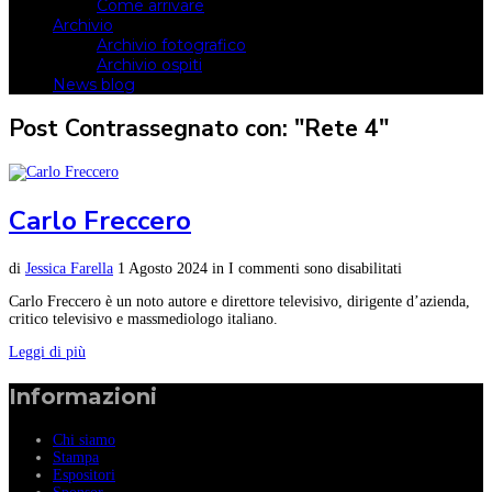
Come arrivare
Archivio
Archivio fotografico
Archivio ospiti
News blog
Post Contrassegnato con: "Rete 4"
Carlo Freccero
di
Jessica Farella
1 Agosto 2024
in
I commenti sono disabilitati
Carlo Freccero è un noto autore e direttore televisivo, dirigente d’azienda,
critico televisivo e massmediologo italiano.
Leggi di più
Informazioni
Chi siamo
Stampa
Espositori