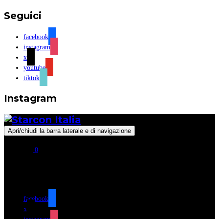
Seguici
facebook
instagram
x
youtube
tiktok
Instagram
Apri/chiudi la barra laterale e di navigazione
0
Seguici
facebook
x