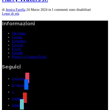
di
Jessica Farella
24 Marzo 2024
in
I commenti sono disabilitati
Leggi di più
Informazioni
Chi siamo
Stampa
Espositori
Sponsor
F.A.Q.
Contatti
Privacy e Cookies Policy
Seguici
instagram
facebook
x
youtube
tiktok