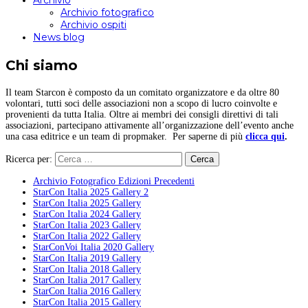
Archivio
Archivio fotografico
Archivio ospiti
News blog
Chi siamo
Il team Starcon è composto da un comitato organizzatore e da oltre 80
volontari, tutti soci delle associazioni non a scopo di lucro coinvolte e
provenienti da tutta Italia. Oltre ai membri dei consigli direttivi di tali
associazioni, partecipano attivamente all’organizzazione dell’evento anche
una casa editrice e un team di propmaker. Per saperne di più
clicca qui
.
Ricerca per:
Archivio Fotografico Edizioni Precedenti
StarCon Italia 2025 Gallery 2
StarCon Italia 2025 Gallery
StarCon Italia 2024 Gallery
StarCon Italia 2023 Gallery
StarCon Italia 2022 Gallery
StarConVoi Italia 2020 Gallery
StarCon Italia 2019 Gallery
StarCon Italia 2018 Gallery
StarCon Italia 2017 Gallery
StarCon Italia 2016 Gallery
StarCon Italia 2015 Gallery