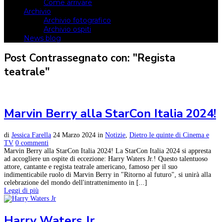
Come arrivare
Archivio
Archivio fotografico
Archivio ospiti
News blog
Post Contrassegnato con: "Regista
teatrale"
Marvin Berry alla StarCon Italia 2024!
di
Jessica Farella
24 Marzo 2024
in
Notizie
,
Dietro le quinte di Cinema e
TV
0 commenti
Marvin Berry alla StarCon Italia 2024! La StarCon Italia 2024 si appresta
ad accogliere un ospite di eccezione: Harry Waters Jr.! Questo talentuoso
attore, cantante e regista teatrale americano, famoso per il suo
indimenticabile ruolo di Marvin Berry in "Ritorno al futuro", si unirà alla
celebrazione del mondo dell'intrattenimento in [...]
Leggi di più
Harry Waters Jr.