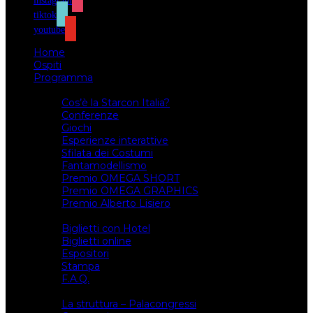
instagram
tiktok
youtube
Home
Ospiti
Programma
Attività
Cos’è la Starcon Italia?
Conferenze
Giochi
Esperienze interattive
Sfilata dei Costumi
Fantamodellismo
Premio OMEGA SHORT
Premio OMEGA GRAPHICS
Premio Alberto Lisiero
Biglietti
Biglietti con Hotel
Biglietti online
Espositori
Stampa
F.A.Q.
Il luogo
La struttura – Palacongressi