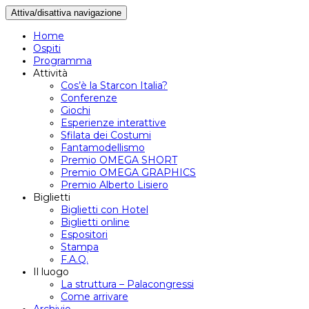
Attiva/disattiva navigazione
Home
Ospiti
Programma
Attività
Cos’è la Starcon Italia?
Conferenze
Giochi
Esperienze interattive
Sfilata dei Costumi
Fantamodellismo
Premio OMEGA SHORT
Premio OMEGA GRAPHICS
Premio Alberto Lisiero
Biglietti
Biglietti con Hotel
Biglietti online
Espositori
Stampa
F.A.Q.
Il luogo
La struttura – Palacongressi
Come arrivare