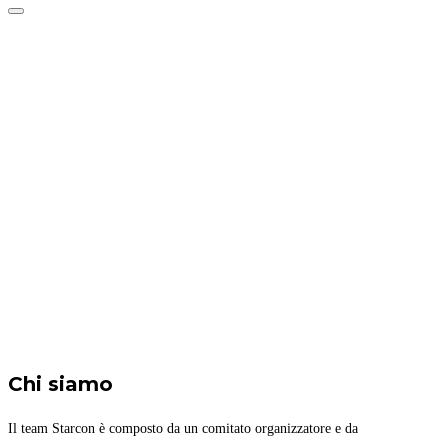
Attiva/disattiva
navigazione
Home
Ospiti
Programma
Attività
Biglietti
Il luogo
Archivio
News blog
Chi siamo
Il team Starcon è composto da un comitato organizzatore e da