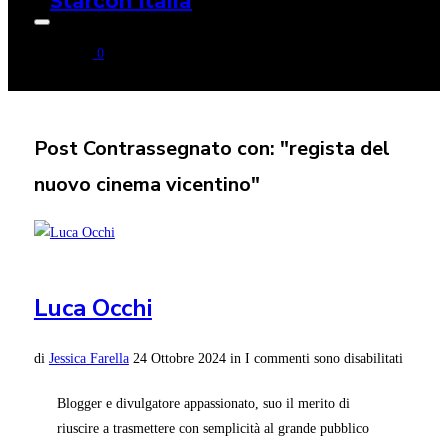
Apri/chiudi
la
0
barra
laterale
e
di
navigazione
Post Contrassegnato con: "regista del
nuovo cinema vicentino"
Luca Occhi
di
Jessica Farella
24 Ottobre 2024
in
I commenti sono disabilitati
Blogger e divulgatore appassionato, suo il merito di
riuscire a trasmettere con semplicità al grande pubblico