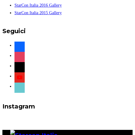
StarCon Italia 2016 Gallery
StarCon Italia 2015 Gallery
Seguici
facebook
instagram
x
youtube
tiktok
Instagram