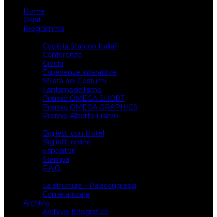
Home
Ospiti
Programma
Attività
Cos’è la Starcon Italia?
Conferenze
Giochi
Esperienze interattive
Sfilata dei Costumi
Fantamodellismo
Premio OMEGA SHORT
Premio OMEGA GRAPHICS
Premio Alberto Lisiero
Biglietti
Biglietti con Hotel
Biglietti online
Espositori
Stampa
F.A.Q.
Il luogo
La struttura – Palacongressi
Come arrivare
Archivio
Archivio fotografico