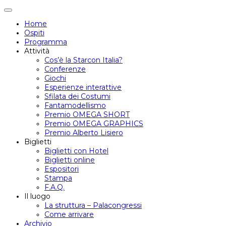
Attiva/disattiva
navigazione
Home
Ospiti
Programma
Attività
Cos’è la Starcon Italia?
Conferenze
Giochi
Esperienze interattive
Sfilata dei Costumi
Fantamodellismo
Premio OMEGA SHORT
Premio OMEGA GRAPHICS
Premio Alberto Lisiero
Biglietti
Biglietti con Hotel
Biglietti online
Espositori
Stampa
F.A.Q.
Il luogo
La struttura – Palacongressi
Come arrivare
Archivio