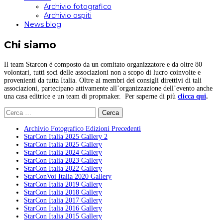
Archivio fotografico
Archivio ospiti
News blog
Chi siamo
Il team Starcon è composto da un comitato organizzatore e da oltre 80
volontari, tutti soci delle associazioni non a scopo di lucro coinvolte e
provenienti da tutta Italia. Oltre ai membri dei consigli direttivi di tali
associazioni, partecipano attivamente all’organizzazione dell’evento anche
una casa editrice e un team di propmaker. Per saperne di più
clicca qui
.
Ricerca
per:
Archivio Fotografico Edizioni Precedenti
StarCon Italia 2025 Gallery 2
StarCon Italia 2025 Gallery
StarCon Italia 2024 Gallery
StarCon Italia 2023 Gallery
StarCon Italia 2022 Gallery
StarConVoi Italia 2020 Gallery
StarCon Italia 2019 Gallery
StarCon Italia 2018 Gallery
StarCon Italia 2017 Gallery
StarCon Italia 2016 Gallery
StarCon Italia 2015 Gallery