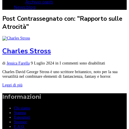
Archivio ospiti
News blog
Post Contrassegnato con: "Rapporto sulle
Atrocità"
Charles Stross
di
Jessica Farella
9 Luglio 2024
in
I commenti sono disabilitati
Charles David George Stross è uno scrittore britannico, noto per la sua
versatilità nel combinare elementi di fantascienza, fantasy e horror.
Leggi di più
Informazioni
Chi siamo
Stampa
Espositori
Sponsor
F.A.Q.