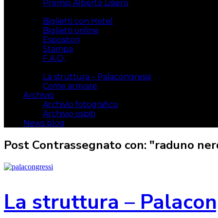
Premio Alberto Lisiero
Biglietti
Biglietti con Hotel
Biglietti online
Espositori
Stampa
F.A.Q.
Il luogo
La struttura – Palacongressi
Come arrivare
Archivio
Archivio fotografico
Archivio ospiti
News blog
Post Contrassegnato con: "raduno ner
La struttura – Palacon