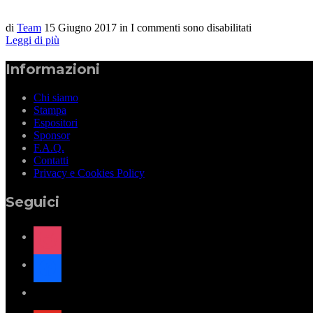
di
Team
15 Giugno 2017
in
I commenti sono disabilitati
Leggi di più
Informazioni
Chi siamo
Stampa
Espositori
Sponsor
F.A.Q.
Contatti
Privacy e Cookies Policy
Seguici
instagram
facebook
x