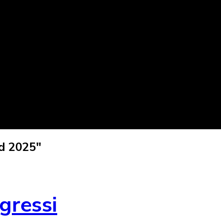
d 2025"
gressi