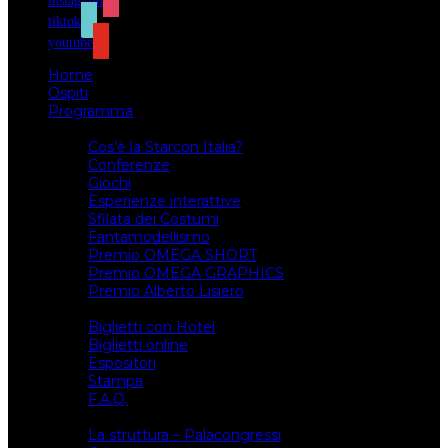
instagram
tiktok
youtube
Home
Ospiti
Programma
Attività
Cos’è la Starcon Italia?
Conferenze
Giochi
Esperienze interattive
Sfilata dei Costumi
Fantamodellismo
Premio OMEGA SHORT
Premio OMEGA GRAPHICS
Premio Alberto Lisiero
Biglietti
Biglietti con Hotel
Biglietti online
Espositori
Stampa
F.A.Q.
Il luogo
La struttura – Palacongressi