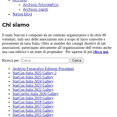
Archivio
Archivio fotografico
Archivio ospiti
News blog
Chi siamo
Il team Starcon è composto da un comitato organizzatore e da oltre 80
volontari, tutti soci delle associazioni non a scopo di lucro coinvolte e
provenienti da tutta Italia. Oltre ai membri dei consigli direttivi di tali
associazioni, partecipano attivamente all’organizzazione dell’evento anche
una casa editrice e un team di propmaker. Per saperne di più
clicca qui
.
Ricerca per:
Archivio Fotografico Edizioni Precedenti
StarCon Italia 2025 Gallery 2
StarCon Italia 2025 Gallery
StarCon Italia 2024 Gallery
StarCon Italia 2023 Gallery
StarCon Italia 2022 Gallery
StarConVoi Italia 2020 Gallery
StarCon Italia 2019 Gallery
StarCon Italia 2018 Gallery
StarCon Italia 2017 Gallery
StarCon Italia 2016 Gallery
StarCon Italia 2015 Gallery