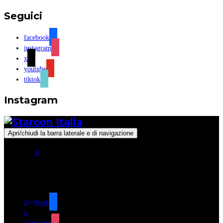
Seguici
facebook
instagram
x
youtube
tiktok
Instagram
Apri/chiudi la barra laterale e di navigazione
0
Seguici
facebook
x