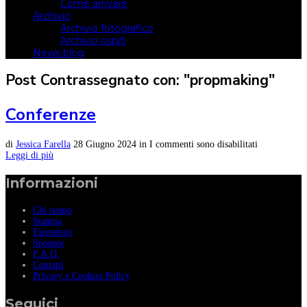
Come arrivare
Archivio
Archivio fotografico
Archivio ospiti
News blog
Post Contrassegnato con: "propmaking"
Conferenze
di
Jessica Farella
28 Giugno 2024
in
I commenti sono disabilitati
Leggi di più
Informazioni
Chi siamo
Stampa
Espositori
Sponsor
F.A.Q.
Contatti
Privacy e Cookies Policy
Seguici