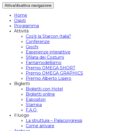
Attiva/disattiva navigazione
Home
Ospiti
Programma
Attività
Cos’è la Starcon Italia?
Conferenze
Giochi
Esperienze interattive
Sfilata dei Costumi
Fantamodellismo
Premio OMEGA SHORT
Premio OMEGA GRAPHICS
Premio Alberto Lisiero
Biglietti
Biglietti con Hotel
Biglietti online
Espositori
Stampa
F.A.Q.
Il luogo
La struttura – Palacongressi
Come arrivare