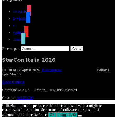
instagram
facebook
x
youtube
tiktok
Ricerca per:
StarCon Italia 2026
Dal
10 al 12 Aprile 2026
,
Palacongressi
Bellaria
Igea Marina
Biglietti online
Copyright © 2023 — Inspiro. All Rights Reserved
Creato da
WPZOOM
Utilizziamo i cookie per essere sicuri che tu possa avere la migliore
esperienza sul nostro sito. Se continui ad utilizzare questo sito noi
assumiamo che tu ne sia felice.
Ok
Leggi di più