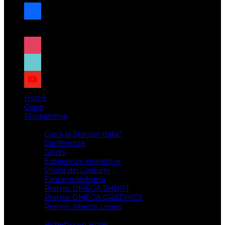
facebook
x
instagram
tiktok
youtube
Home
Ospiti
Programma
Attività
Cos’è la Starcon Italia?
Conferenze
Giochi
Esperienze interattive
Sfilata dei Costumi
Fantamodellismo
Premio OMEGA SHORT
Premio OMEGA GRAPHICS
Premio Alberto Lisiero
Biglietti
Biglietti con Hotel