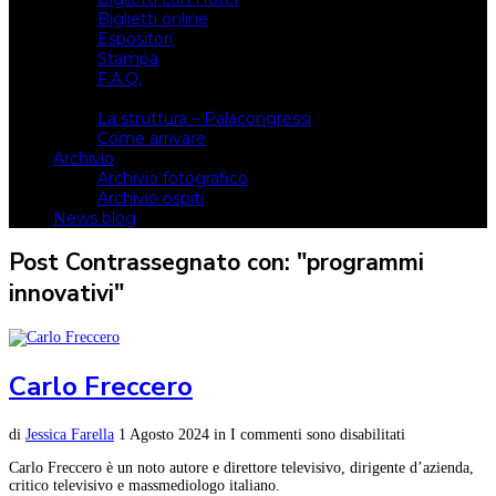
Biglietti online
Espositori
Stampa
F.A.Q.
Il luogo
La struttura – Palacongressi
Come arrivare
Archivio
Archivio fotografico
Archivio ospiti
News blog
Post Contrassegnato con: "programmi
innovativi"
Carlo Freccero
di
Jessica Farella
1 Agosto 2024
in
I commenti sono disabilitati
Carlo Freccero è un noto autore e direttore televisivo, dirigente d’azienda,
critico televisivo e massmediologo italiano.