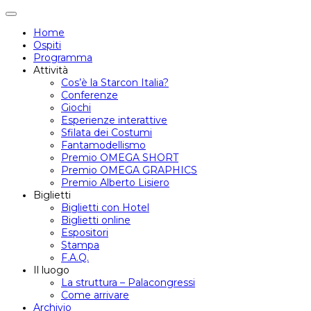
Attiva/disattiva
navigazione
Home
Ospiti
Programma
Attività
Cos’è la Starcon Italia?
Conferenze
Giochi
Esperienze interattive
Sfilata dei Costumi
Fantamodellismo
Premio OMEGA SHORT
Premio OMEGA GRAPHICS
Premio Alberto Lisiero
Biglietti
Biglietti con Hotel
Biglietti online
Espositori
Stampa
F.A.Q.
Il luogo
La struttura – Palacongressi
Come arrivare
Archivio