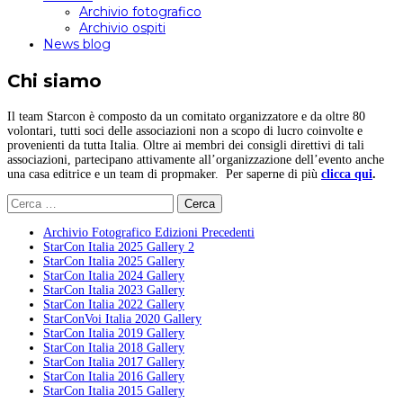
Archivio fotografico
Archivio ospiti
News blog
Chi siamo
Il team Starcon è composto da un comitato organizzatore e da oltre 80
volontari, tutti soci delle associazioni non a scopo di lucro coinvolte e
provenienti da tutta Italia. Oltre ai membri dei consigli direttivi di tali
associazioni, partecipano attivamente all’organizzazione dell’evento anche
una casa editrice e un team di propmaker. Per saperne di più
clicca qui
.
Ricerca
per:
Archivio Fotografico Edizioni Precedenti
StarCon Italia 2025 Gallery 2
StarCon Italia 2025 Gallery
StarCon Italia 2024 Gallery
StarCon Italia 2023 Gallery
StarCon Italia 2022 Gallery
StarConVoi Italia 2020 Gallery
StarCon Italia 2019 Gallery
StarCon Italia 2018 Gallery
StarCon Italia 2017 Gallery
StarCon Italia 2016 Gallery
StarCon Italia 2015 Gallery