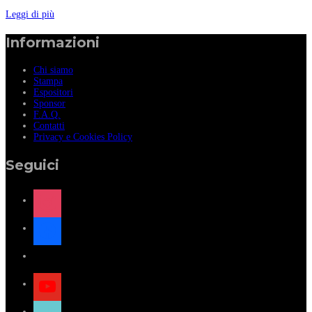
Leggi di più
Informazioni
Chi siamo
Stampa
Espositori
Sponsor
F.A.Q.
Contatti
Privacy e Cookies Policy
Seguici
instagram
facebook
x
youtube
tiktok