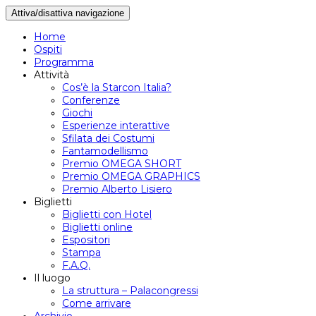
Attiva/disattiva navigazione
Home
Ospiti
Programma
Attività
Cos’è la Starcon Italia?
Conferenze
Giochi
Esperienze interattive
Sfilata dei Costumi
Fantamodellismo
Premio OMEGA SHORT
Premio OMEGA GRAPHICS
Premio Alberto Lisiero
Biglietti
Biglietti con Hotel
Biglietti online
Espositori
Stampa
F.A.Q.
Il luogo
La struttura – Palacongressi
Come arrivare