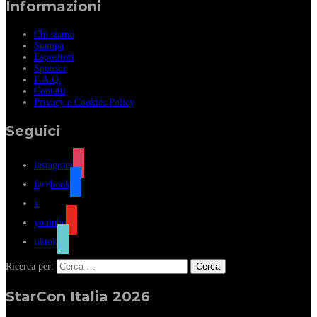
Informazioni
Chi siamo
Stampa
Espositori
Sponsor
F.A.Q.
Contatti
Privacy e Cookies Policy
Seguici
instagram
facebook
x
youtube
tiktok
Ricerca per:
StarCon Italia 2026