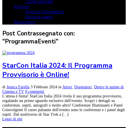
Come arrivare
Archivio
Archivio fotografico
Archivio ospiti
News blog
Post Contrassegnato con:
"ProgrammaEventi"
StarCon Italia 2024: Il Programma
Provvisorio è Online!
di
Jessica Farella
3 Febbraio 2024
in
Attori
,
Doppiatori
,
Dietro le quinte di
Cinema e TV
0 commenti
L'attesa è finita! StarCon Italia 2024 rivela il suo programma provvisorio,
regalando un primo sguardo esclusivo dell'evento. Scopri i dettagli su
conferenze, ospiti, autografi e molto altro! Conferenze Illuminanti e Panel
Coinvolgenti Il cuore pulsante dell'evento sono le conferenze e i panel degli
ospiti. Dal multiverso di Star Trek a [...]
Leggi di più