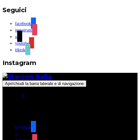
Seguici
facebook
instagram
x
youtube
tiktok
Instagram
Apri/chiudi la barra laterale e di navigazione
0
Seguici
facebook
x