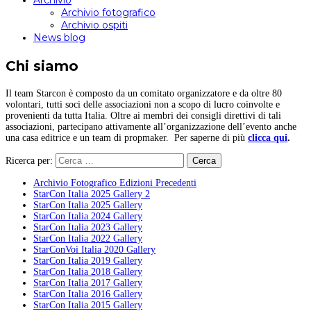
Archivio
Archivio fotografico
Archivio ospiti
News blog
Chi siamo
Il team Starcon è composto da un comitato organizzatore e da oltre 80
volontari, tutti soci delle associazioni non a scopo di lucro coinvolte e
provenienti da tutta Italia. Oltre ai membri dei consigli direttivi di tali
associazioni, partecipano attivamente all’organizzazione dell’evento anche
una casa editrice e un team di propmaker. Per saperne di più
clicca qui
.
Ricerca per:
Archivio Fotografico Edizioni Precedenti
StarCon Italia 2025 Gallery 2
StarCon Italia 2025 Gallery
StarCon Italia 2024 Gallery
StarCon Italia 2023 Gallery
StarCon Italia 2022 Gallery
StarConVoi Italia 2020 Gallery
StarCon Italia 2019 Gallery
StarCon Italia 2018 Gallery
StarCon Italia 2017 Gallery
StarCon Italia 2016 Gallery
StarCon Italia 2015 Gallery