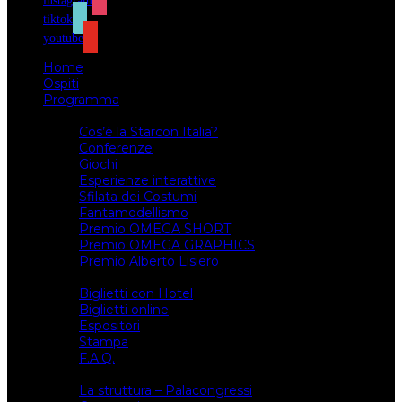
instagram
tiktok
youtube
Home
Ospiti
Programma
Attività
Cos’è la Starcon Italia?
Conferenze
Giochi
Esperienze interattive
Sfilata dei Costumi
Fantamodellismo
Premio OMEGA SHORT
Premio OMEGA GRAPHICS
Premio Alberto Lisiero
Biglietti
Biglietti con Hotel
Biglietti online
Espositori
Stampa
F.A.Q.
Il luogo
La struttura – Palacongressi