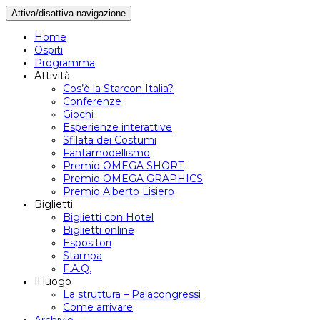
Attiva/disattiva navigazione
Home
Ospiti
Programma
Attività
Cos’è la Starcon Italia?
Conferenze
Giochi
Esperienze interattive
Sfilata dei Costumi
Fantamodellismo
Premio OMEGA SHORT
Premio OMEGA GRAPHICS
Premio Alberto Lisiero
Biglietti
Biglietti con Hotel
Biglietti online
Espositori
Stampa
F.A.Q.
Il luogo
La struttura – Palacongressi
Come arrivare