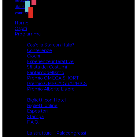
instagram
tiktok
youtube
Home
Ospiti
Programma
Attività
Cos’è la Starcon Italia?
Conferenze
Giochi
Esperienze interattive
Sfilata dei Costumi
Fantamodellismo
Premio OMEGA SHORT
Premio OMEGA GRAPHICS
Premio Alberto Lisiero
Biglietti
Biglietti con Hotel
Biglietti online
Espositori
Stampa
F.A.Q.
Il luogo
La struttura – Palacongressi