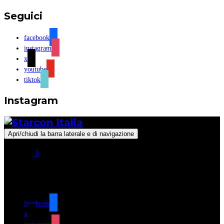
Seguici
facebook
instagram
x
youtube
tiktok
Instagram
Apri/chiudi la barra laterale e di navigazione
0
Seguici
facebook
x