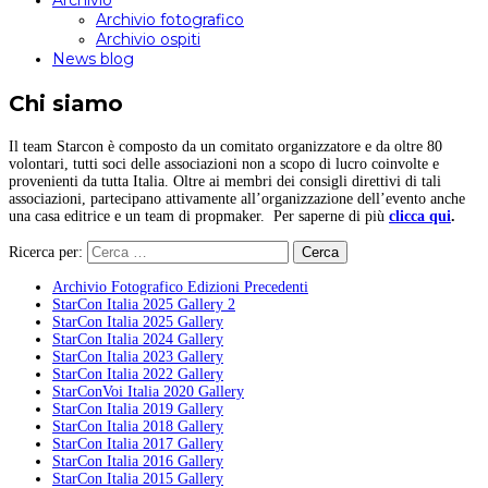
Archivio
Archivio fotografico
Archivio ospiti
News blog
Chi siamo
Il team Starcon è composto da un comitato organizzatore e da oltre 80
volontari, tutti soci delle associazioni non a scopo di lucro coinvolte e
provenienti da tutta Italia. Oltre ai membri dei consigli direttivi di tali
associazioni, partecipano attivamente all’organizzazione dell’evento anche
una casa editrice e un team di propmaker. Per saperne di più
clicca qui
.
Ricerca per:
Archivio Fotografico Edizioni Precedenti
StarCon Italia 2025 Gallery 2
StarCon Italia 2025 Gallery
StarCon Italia 2024 Gallery
StarCon Italia 2023 Gallery
StarCon Italia 2022 Gallery
StarConVoi Italia 2020 Gallery
StarCon Italia 2019 Gallery
StarCon Italia 2018 Gallery
StarCon Italia 2017 Gallery
StarCon Italia 2016 Gallery
StarCon Italia 2015 Gallery