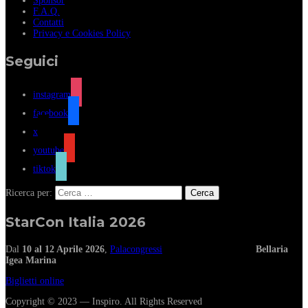
Sponsor
F.A.Q.
Contatti
Privacy e Cookies Policy
Seguici
instagram
facebook
x
youtube
tiktok
Ricerca per:
StarCon Italia 2026
Dal
10 al 12 Aprile 2026
,
Palacongressi
Bellaria
Igea Marina
Biglietti online
Copyright © 2023 — Inspiro. All Rights Reserved