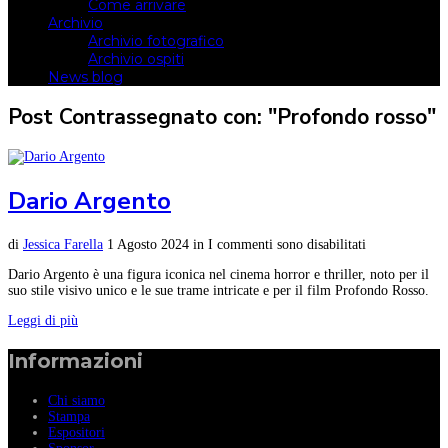
Come arrivare
Archivio
Archivio fotografico
Archivio ospiti
News blog
Post Contrassegnato con: "Profondo rosso"
Dario Argento
di
Jessica Farella
1 Agosto 2024
in
I commenti sono disabilitati
Dario Argento è una figura iconica nel cinema horror e thriller, noto per il
suo stile visivo unico e le sue trame intricate e per il film Profondo Rosso.
Leggi di più
Informazioni
Chi siamo
Stampa
Espositori