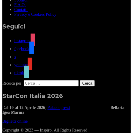
Sponsor
F.A.Q.
Contatti
Privacy e Cookies Policy
Seguici
instagram
facebook
x
youtube
tiktok
Ricerca per:
StarCon Italia 2026
Dal
10 al 12 Aprile 2026
,
Palacongressi
Bellaria
Igea Marina
Biglietti online
Copyright © 2023 — Inspiro. All Rights Reserved