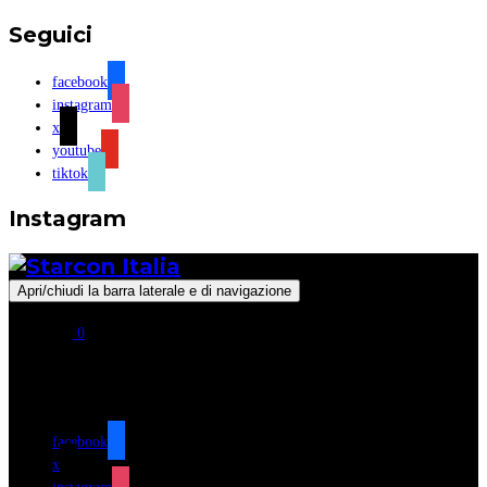
Seguici
facebook
instagram
x
youtube
tiktok
Instagram
Apri/chiudi la barra laterale e di navigazione
0
Seguici
facebook
x