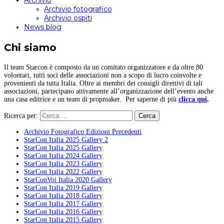
Archivio
Archivio fotografico
Archivio ospiti
News blog
Chi siamo
Il team Starcon è composto da un comitato organizzatore e da oltre 80
volontari, tutti soci delle associazioni non a scopo di lucro coinvolte e
provenienti da tutta Italia. Oltre ai membri dei consigli direttivi di tali
associazioni, partecipano attivamente all’organizzazione dell’evento anche
una casa editrice e un team di propmaker. Per saperne di più
clicca qui
.
Ricerca per:
Archivio Fotografico Edizioni Precedenti
StarCon Italia 2025 Gallery 2
StarCon Italia 2025 Gallery
StarCon Italia 2024 Gallery
StarCon Italia 2023 Gallery
StarCon Italia 2022 Gallery
StarConVoi Italia 2020 Gallery
StarCon Italia 2019 Gallery
StarCon Italia 2018 Gallery
StarCon Italia 2017 Gallery
StarCon Italia 2016 Gallery
StarCon Italia 2015 Gallery