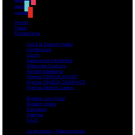
instagram
tiktok
youtube
Home
Ospiti
Programma
Attività
Cos’è la Starcon Italia?
Conferenze
Giochi
Esperienze interattive
Sfilata dei Costumi
Fantamodellismo
Premio OMEGA SHORT
Premio OMEGA GRAPHICS
Premio Alberto Lisiero
Biglietti
Biglietti con Hotel
Biglietti online
Espositori
Stampa
F.A.Q.
Il luogo
La struttura – Palacongressi