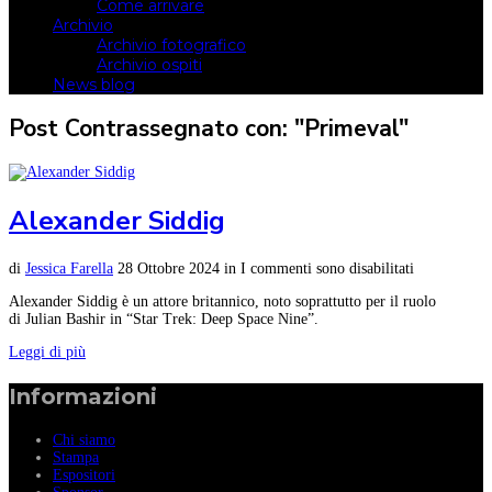
Come arrivare
Archivio
Archivio fotografico
Archivio ospiti
News blog
Post Contrassegnato con: "Primeval"
Alexander Siddig
di
Jessica Farella
28 Ottobre 2024
in
I commenti sono disabilitati
Alexander Siddig è un attore britannico, noto soprattutto per il ruolo
di Julian Bashir in “Star Trek: Deep Space Nine”.
Leggi di più
Informazioni
Chi siamo
Stampa
Espositori