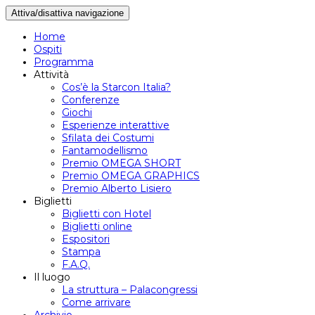
Attiva/disattiva navigazione
Home
Ospiti
Programma
Attività
Cos’è la Starcon Italia?
Conferenze
Giochi
Esperienze interattive
Sfilata dei Costumi
Fantamodellismo
Premio OMEGA SHORT
Premio OMEGA GRAPHICS
Premio Alberto Lisiero
Biglietti
Biglietti con Hotel
Biglietti online
Espositori
Stampa
F.A.Q.
Il luogo
La struttura – Palacongressi
Come arrivare