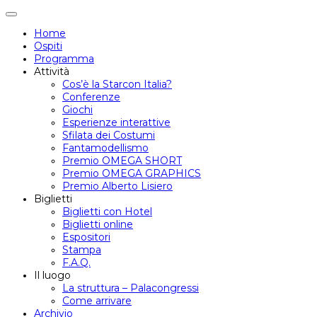
Attiva/disattiva
navigazione
Home
Ospiti
Programma
Attività
Cos’è la Starcon Italia?
Conferenze
Giochi
Esperienze interattive
Sfilata dei Costumi
Fantamodellismo
Premio OMEGA SHORT
Premio OMEGA GRAPHICS
Premio Alberto Lisiero
Biglietti
Biglietti con Hotel
Biglietti online
Espositori
Stampa
F.A.Q.
Il luogo
La struttura – Palacongressi
Come arrivare
Archivio