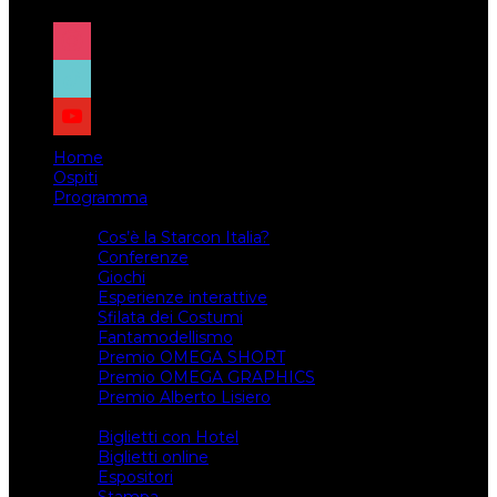
instagram
tiktok
youtube
Home
Ospiti
Programma
Attività
Cos’è la Starcon Italia?
Conferenze
Giochi
Esperienze interattive
Sfilata dei Costumi
Fantamodellismo
Premio OMEGA SHORT
Premio OMEGA GRAPHICS
Premio Alberto Lisiero
Biglietti
Biglietti con Hotel
Biglietti online
Espositori