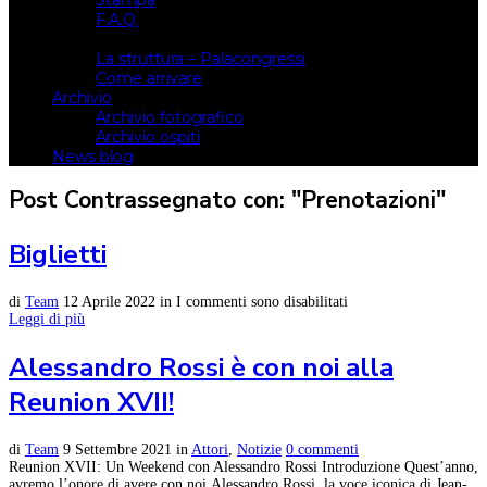
Stampa
F.A.Q.
Il luogo
La struttura – Palacongressi
Come arrivare
Archivio
Archivio fotografico
Archivio ospiti
News blog
Post Contrassegnato con: "Prenotazioni"
Biglietti
di
Team
12 Aprile 2022
in
I commenti sono disabilitati
Leggi di più
Alessandro Rossi è con noi alla
Reunion XVII!
di
Team
9 Settembre 2021
in
Attori
,
Notizie
0 commenti
Reunion XVII: Un Weekend con Alessandro Rossi Introduzione Quest’anno,
avremo l’onore di avere con noi Alessandro Rossi, la voce iconica di Jean-