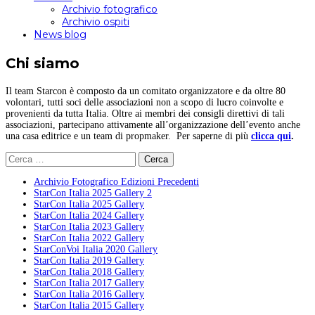
Archivio fotografico
Archivio ospiti
News blog
Chi siamo
Il team Starcon è composto da un comitato organizzatore e da oltre 80
volontari, tutti soci delle associazioni non a scopo di lucro coinvolte e
provenienti da tutta Italia. Oltre ai membri dei consigli direttivi di tali
associazioni, partecipano attivamente all’organizzazione dell’evento anche
una casa editrice e un team di propmaker. Per saperne di più
clicca qui
.
Ricerca
per:
Archivio Fotografico Edizioni Precedenti
StarCon Italia 2025 Gallery 2
StarCon Italia 2025 Gallery
StarCon Italia 2024 Gallery
StarCon Italia 2023 Gallery
StarCon Italia 2022 Gallery
StarConVoi Italia 2020 Gallery
StarCon Italia 2019 Gallery
StarCon Italia 2018 Gallery
StarCon Italia 2017 Gallery
StarCon Italia 2016 Gallery
StarCon Italia 2015 Gallery