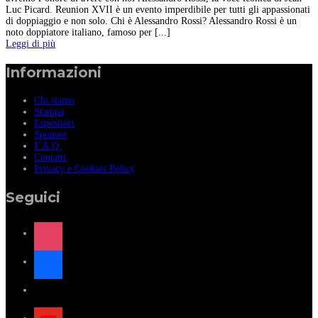
Luc Picard. Reunion XVII è un evento imperdibile per tutti gli appassionati
di doppiaggio e non solo. Chi è Alessandro Rossi? Alessandro Rossi è un
noto doppiatore italiano, famoso per [...]
Leggi di più
Informazioni
Chi siamo
Stampa
Espositori
Sponsor
F.A.Q.
Contatti
Privacy e Cookies Policy
Seguici
instagram
facebook
x
youtube