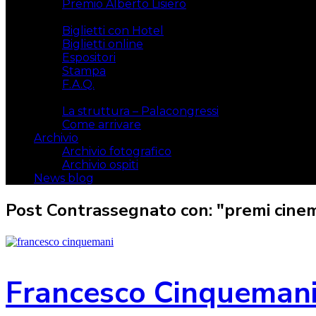
Premio Alberto Lisiero
Biglietti
Biglietti con Hotel
Biglietti online
Espositori
Stampa
F.A.Q.
Il luogo
La struttura – Palacongressi
Come arrivare
Archivio
Archivio fotografico
Archivio ospiti
News blog
Post Contrassegnato con: "premi cinem
Francesco Cinqueman