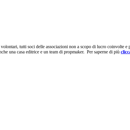
ontari, tutti soci delle associazioni non a scopo di lucro coinvolte e prov
anche una casa editrice e un team di propmaker. Per saperne di più
clicc