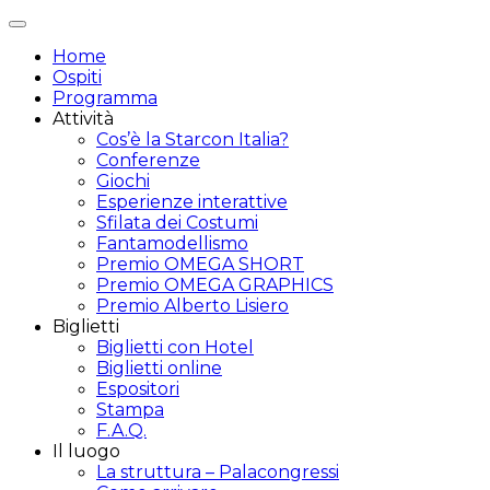
Attiva/disattiva
navigazione
Home
Ospiti
Programma
Attività
Cos’è la Starcon Italia?
Conferenze
Giochi
Esperienze interattive
Sfilata dei Costumi
Fantamodellismo
Premio OMEGA SHORT
Premio OMEGA GRAPHICS
Premio Alberto Lisiero
Biglietti
Biglietti con Hotel
Biglietti online
Espositori
Stampa
F.A.Q.
Il luogo
La struttura – Palacongressi