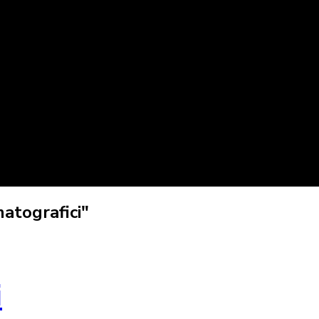
atografici"
i