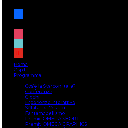
navigazione
facebook
x
instagram
tiktok
youtube
Home
Ospiti
Programma
Attività
Cos’è la Starcon Italia?
Conferenze
Giochi
Esperienze interattive
Sfilata dei Costumi
Fantamodellismo
Premio OMEGA SHORT
Premio OMEGA GRAPHICS