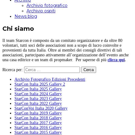
Archivio
Archivio fotografico
Archivio ospiti
News blog
Chi siamo
Il team Starcon è composto da un comitato organizzatore e da oltre 80
volontari, tutti soci delle associazioni non a scopo di lucro coinvolte e
provenienti da tutta Italia. Oltre ai membri dei consigli direttivi di tali
associazioni, partecipano attivamente all’organizzazione dell’evento anche
una casa editrice e un team di propmaker. Per saperne di più
clicca qui
.
Ricerca per:
Archivio Fotografico Edizioni Precedenti
StarCon Italia 2025 Gallery 2
StarCon Italia 2025 Gallery
StarCon Italia 2024 Gallery
StarCon Italia 2023 Gallery
StarCon Italia 2022 Gallery
StarConVoi Italia 2020 Gallery
StarCon Italia 2019 Gallery
StarCon Italia 2018 Gallery
StarCon Italia 2017 Gallery
StarCon Italia 2016 Gallery
StarCon Italia 2015 Gallery