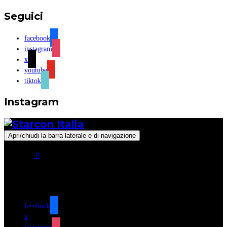
Seguici
facebook
instagram
x
youtube
tiktok
Instagram
Apri/chiudi la barra laterale e di navigazione
0
Seguici
facebook
x