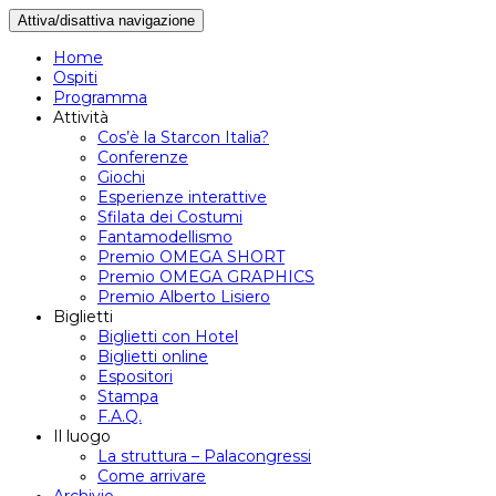
Attiva/disattiva navigazione
Home
Ospiti
Programma
Attività
Cos’è la Starcon Italia?
Conferenze
Giochi
Esperienze interattive
Sfilata dei Costumi
Fantamodellismo
Premio OMEGA SHORT
Premio OMEGA GRAPHICS
Premio Alberto Lisiero
Biglietti
Biglietti con Hotel
Biglietti online
Espositori
Stampa
F.A.Q.
Il luogo
La struttura – Palacongressi
Come arrivare