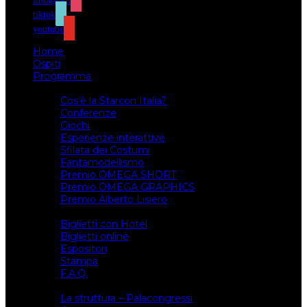
instagram
tiktok
youtube
Home
Ospiti
Programma
Attività
Cos’è la Starcon Italia?
Conferenze
Giochi
Esperienze interattive
Sfilata dei Costumi
Fantamodellismo
Premio OMEGA SHORT
Premio OMEGA GRAPHICS
Premio Alberto Lisiero
Biglietti
Biglietti con Hotel
Biglietti online
Espositori
Stampa
F.A.Q.
Il luogo
La struttura – Palacongressi