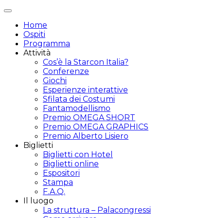
Attiva/disattiva
navigazione
Home
Ospiti
Programma
Attività
Cos’è la Starcon Italia?
Conferenze
Giochi
Esperienze interattive
Sfilata dei Costumi
Fantamodellismo
Premio OMEGA SHORT
Premio OMEGA GRAPHICS
Premio Alberto Lisiero
Biglietti
Biglietti con Hotel
Biglietti online
Espositori
Stampa
F.A.Q.
Il luogo
La struttura – Palacongressi