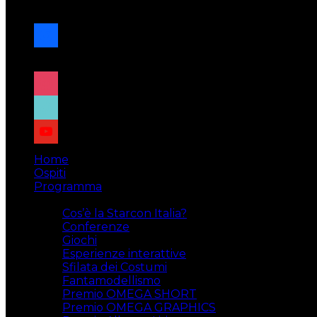
navigazione
facebook
x
instagram
tiktok
youtube
Home
Ospiti
Programma
Attività
Cos’è la Starcon Italia?
Conferenze
Giochi
Esperienze interattive
Sfilata dei Costumi
Fantamodellismo
Premio OMEGA SHORT
Premio OMEGA GRAPHICS