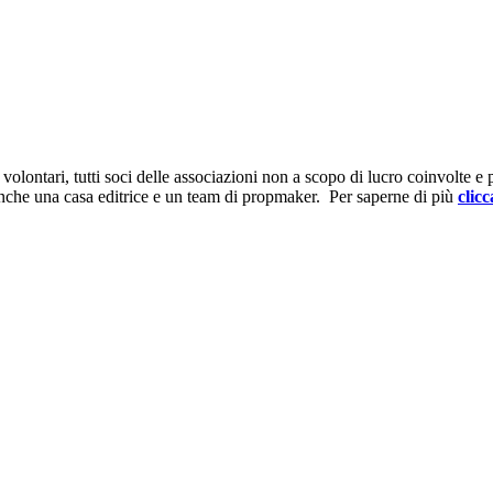
ontari, tutti soci delle associazioni non a scopo di lucro coinvolte e prov
anche una casa editrice e un team di propmaker. Per saperne di più
clicc