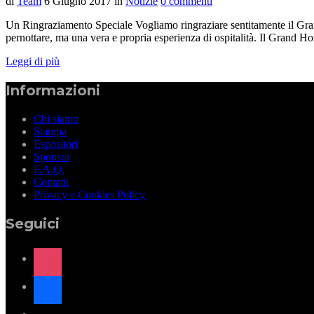
di
Team
6 Giugno 2017
in
Notizie
0 commenti
Un Ringraziamento Speciale Vogliamo ringraziare sentitamente il Grand
pernottare, ma una vera e propria esperienza di ospitalità. Il Grand 
Leggi di più
Informazioni
Chi siamo
Stampa
Espositori
Sponsor
F.A.Q.
Contatti
Privacy e Cookies Policy
Seguici
instagram
facebook
x