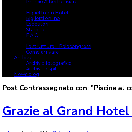
Premio Alberto Lisiero
Biglietti
Biglietti con Hotel
Biglietti online
Espositori
Stampa
F.A.Q.
Il luogo
La struttura – Palacongressi
Come arrivare
Archivio
Archivio fotografico
Archivio ospiti
News blog
Post Contrassegnato con: "Piscina al 
Grazie al Grand Hotel