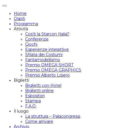
Attiva/disattiva
navigazione
Home
Ospiti
Programma
Attività
Cos’è la Starcon Italia?
Conferenze
Giochi
Esperienze interattive
Sfilata dei Costumi
Fantamodellismo
Premio OMEGA SHORT
Premio OMEGA GRAPHICS
Premio Alberto Lisiero
Biglietti
Biglietti con Hotel
Biglietti online
Espositori
Stampa
F.A.Q.
Il luogo
La struttura – Palacongressi
Come arrivare
Archivio