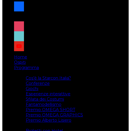
facebook
x
instagram
tiktok
youtube
Home
Ospiti
Programma
Attività
Cos’è la Starcon Italia?
Conferenze
Giochi
Esperienze interattive
Sfilata dei Costumi
Fantamodellismo
Premio OMEGA SHORT
Premio OMEGA GRAPHICS
Premio Alberto Lisiero
Biglietti
Biglietti con Hotel