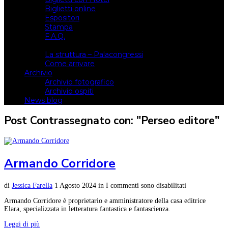
Biglietti online
Espositori
Stampa
F.A.Q.
Il luogo
La struttura – Palacongressi
Come arrivare
Archivio
Archivio fotografico
Archivio ospiti
News blog
Post Contrassegnato con: "Perseo editore"
Armando Corridore
di
Jessica Farella
1 Agosto 2024
in
I commenti sono disabilitati
Armando Corridore è proprietario e amministratore della casa editrice
Elara, specializzata in letteratura fantastica e fantascienza.
Leggi di più