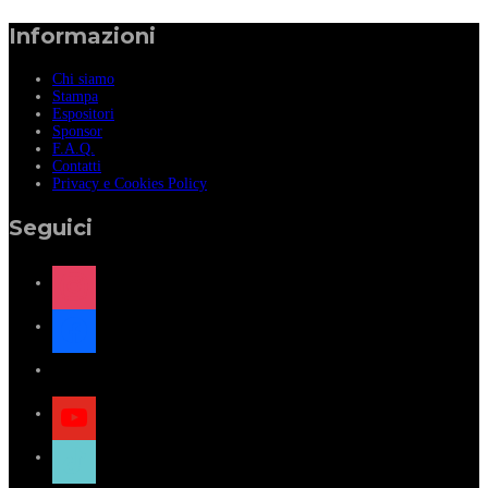
Informazioni
Chi siamo
Stampa
Espositori
Sponsor
F.A.Q.
Contatti
Privacy e Cookies Policy
Seguici
instagram
facebook
x
youtube
tiktok