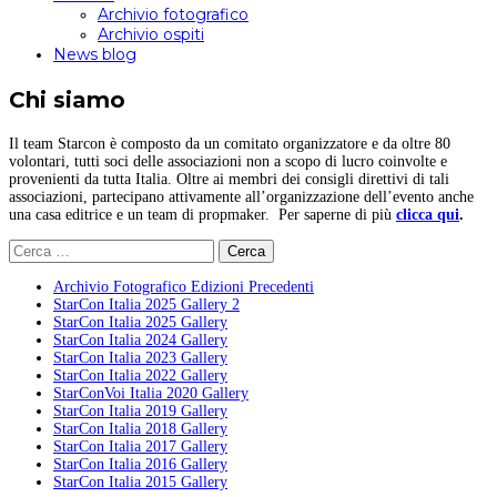
Archivio fotografico
Archivio ospiti
News blog
Chi siamo
Il team Starcon è composto da un comitato organizzatore e da oltre 80
volontari, tutti soci delle associazioni non a scopo di lucro coinvolte e
provenienti da tutta Italia. Oltre ai membri dei consigli direttivi di tali
associazioni, partecipano attivamente all’organizzazione dell’evento anche
una casa editrice e un team di propmaker. Per saperne di più
clicca qui
.
Ricerca
per:
Archivio Fotografico Edizioni Precedenti
StarCon Italia 2025 Gallery 2
StarCon Italia 2025 Gallery
StarCon Italia 2024 Gallery
StarCon Italia 2023 Gallery
StarCon Italia 2022 Gallery
StarConVoi Italia 2020 Gallery
StarCon Italia 2019 Gallery
StarCon Italia 2018 Gallery
StarCon Italia 2017 Gallery
StarCon Italia 2016 Gallery
StarCon Italia 2015 Gallery