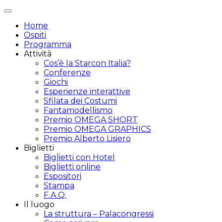
Attiva/disattiva
navigazione
Home
Ospiti
Programma
Attività
Cos’è la Starcon Italia?
Conferenze
Giochi
Esperienze interattive
Sfilata dei Costumi
Fantamodellismo
Premio OMEGA SHORT
Premio OMEGA GRAPHICS
Premio Alberto Lisiero
Biglietti
Biglietti con Hotel
Biglietti online
Espositori
Stampa
F.A.Q.
Il luogo
La struttura – Palacongressi