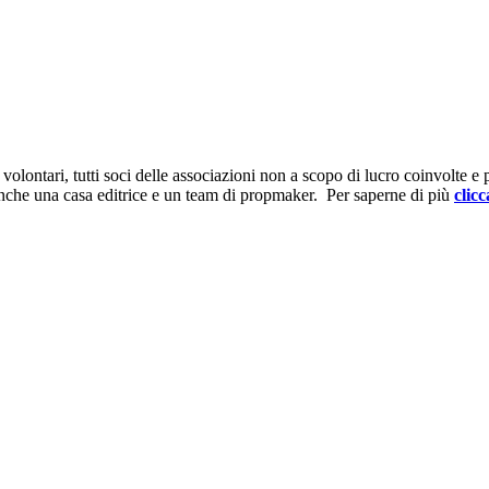
ontari, tutti soci delle associazioni non a scopo di lucro coinvolte e prov
anche una casa editrice e un team di propmaker. Per saperne di più
clicc