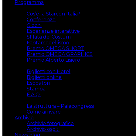
Programma
Attività
Cos’è la Starcon Italia?
Conferenze
Giochi
Esperienze interattive
Sfilata dei Costumi
Fantamodellismo
Premio OMEGA SHORT
Premio OMEGA GRAPHICS
Premio Alberto Lisiero
Biglietti
Biglietti con Hotel
Biglietti online
Espositori
Stampa
F.A.Q.
Il luogo
La struttura – Palacongressi
Come arrivare
Archivio
Archivio fotografico
Archivio ospiti
News blog