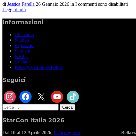
di
Jessica Farella
26 Gennaio 2026
in
I commenti sono disabilitati
Leggi di più
Informazioni
Chi siamo
Stampa
Espositori
Sponsor
F.A.Q.
Contatti
Privacy e Cookies Policy
Seguici
instagram
facebook
x
youtube
tiktok
Ricerca
per:
StarCon Italia 2026
Dal
10 al 12 Aprile 2026
,
Palacongressi
Bellar