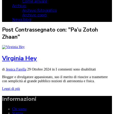
Come arrivare
Archivio
Archivio fotografico
Archivio ospiti
News blog
Post Contrassegnato con: "Pa’u Zotoh
Zhaan"
Virginia Hey
di
Jessica Farella
29 Ottobre 2024
in
I commenti sono disabilitati
Blogger e divulgatore appassionato, suo il merito di riuscire a trasmettere
con semplicità al grande pubblico nozioni di astronomia e fisica.
Leggi di più
Informazioni
Chi siamo
Stampa