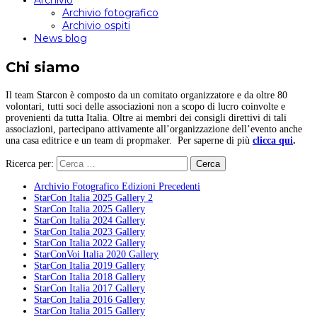
Archivio
Archivio fotografico
Archivio ospiti
News blog
Chi siamo
Il team Starcon è composto da un comitato organizzatore e da oltre 80
volontari, tutti soci delle associazioni non a scopo di lucro coinvolte e
provenienti da tutta Italia. Oltre ai membri dei consigli direttivi di tali
associazioni, partecipano attivamente all’organizzazione dell’evento anche
una casa editrice e un team di propmaker. Per saperne di più
clicca qui
.
Ricerca per:
Archivio Fotografico Edizioni Precedenti
StarCon Italia 2025 Gallery 2
StarCon Italia 2025 Gallery
StarCon Italia 2024 Gallery
StarCon Italia 2023 Gallery
StarCon Italia 2022 Gallery
StarConVoi Italia 2020 Gallery
StarCon Italia 2019 Gallery
StarCon Italia 2018 Gallery
StarCon Italia 2017 Gallery
StarCon Italia 2016 Gallery
StarCon Italia 2015 Gallery