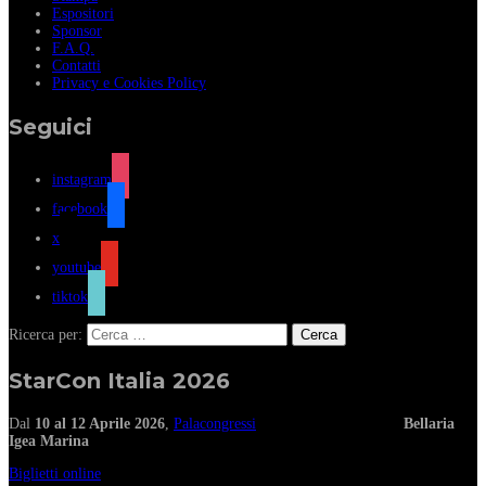
Espositori
Sponsor
F.A.Q.
Contatti
Privacy e Cookies Policy
Seguici
instagram
facebook
x
youtube
tiktok
Ricerca per:
StarCon Italia 2026
Dal
10 al 12 Aprile 2026
,
Palacongressi
Bellaria
Igea Marina
Biglietti online