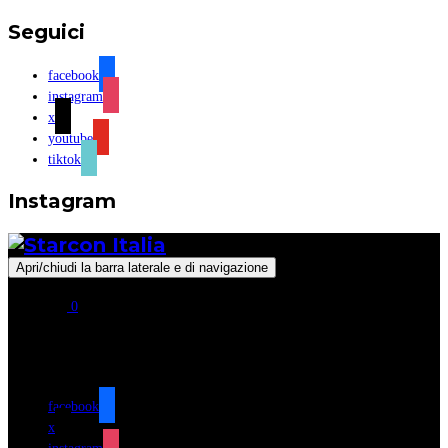
Seguici
facebook
instagram
x
youtube
tiktok
Instagram
Apri/chiudi la barra laterale e di navigazione
0
Seguici
facebook
x