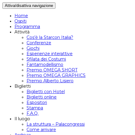
Attiva/disattiva navigazione
Home
Ospiti
Programma
Attività
Cos’è la Starcon Italia?
Conferenze
Giochi
Esperienze interattive
Sfilata dei Costumi
Fantamodellismo
Premio OMEGA SHORT
Premio OMEGA GRAPHICS
Premio Alberto Lisiero
Biglietti
Biglietti con Hotel
Biglietti online
Espositori
Stampa
F.A.Q.
Il luogo
La struttura – Palacongressi
Come arrivare