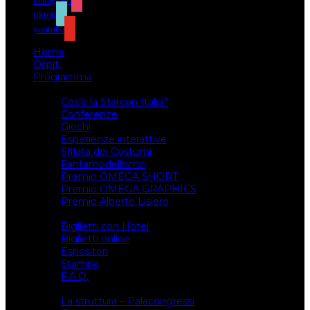
instagram
tiktok
youtube
Home
Ospiti
Programma
Attività
Cos’è la Starcon Italia?
Conferenze
Giochi
Esperienze interattive
Sfilata dei Costumi
Fantamodellismo
Premio OMEGA SHORT
Premio OMEGA GRAPHICS
Premio Alberto Lisiero
Biglietti
Biglietti con Hotel
Biglietti online
Espositori
Stampa
F.A.Q.
Il luogo
La struttura – Palacongressi