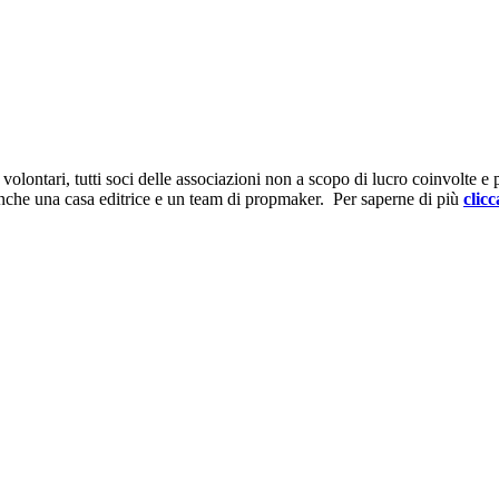
ontari, tutti soci delle associazioni non a scopo di lucro coinvolte e prov
anche una casa editrice e un team di propmaker. Per saperne di più
clicc