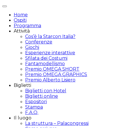
Attiva/disattiva
navigazione
Home
Ospiti
Programma
Attività
Cos’è la Starcon Italia?
Conferenze
Giochi
Esperienze interattive
Sfilata dei Costumi
Fantamodellismo
Premio OMEGA SHORT
Premio OMEGA GRAPHICS
Premio Alberto Lisiero
Biglietti
Biglietti con Hotel
Biglietti online
Espositori
Stampa
F.A.Q.
Il luogo
La struttura – Palacongressi