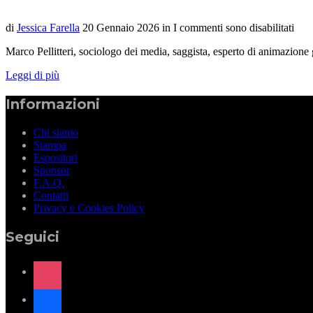
di
Jessica Farella
20 Gennaio 2026
in
I commenti sono disabilitati
Marco Pellitteri, sociologo dei media, saggista, esperto di animazione
Leggi di più
Informazioni
Chi siamo
Stampa
Espositori
Sponsor
F.A.Q.
Contatti
Privacy e Cookies Policy
Seguici
instagram
facebook