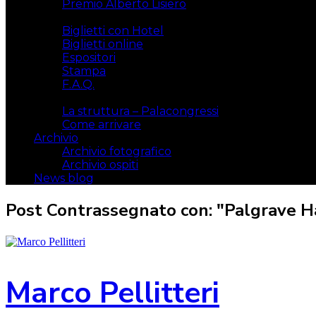
Premio Alberto Lisiero
Biglietti
Biglietti con Hotel
Biglietti online
Espositori
Stampa
F.A.Q.
Il luogo
La struttura – Palacongressi
Come arrivare
Archivio
Archivio fotografico
Archivio ospiti
News blog
Post Contrassegnato con: "Palgrave 
Marco Pellitteri