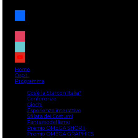
navigazione
facebook
x
instagram
tiktok
youtube
Home
Ospiti
Programma
Attività
Cos’è la Starcon Italia?
Conferenze
Giochi
Esperienze interattive
Sfilata dei Costumi
Fantamodellismo
Premio OMEGA SHORT
Premio OMEGA GRAPHICS