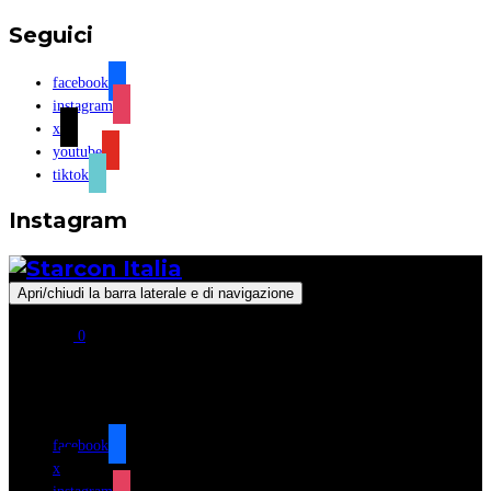
Seguici
facebook
instagram
x
youtube
tiktok
Instagram
Apri/chiudi la barra laterale e di navigazione
0
Seguici
facebook
x