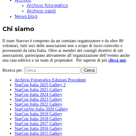
Archivio
Archivio fotografico
Archivio ospiti
News blog
Chi siamo
Il team Starcon è composto da un comitato organizzatore e da oltre 80
volontari, tutti soci delle associazioni non a scopo di lucro coinvolte e
provenienti da tutta Italia. Oltre ai membri dei consigli direttivi di tali
associazioni, partecipano attivamente all’organizzazione dell’evento anche
una casa editrice e un team di propmaker. Per saperne di più
clicca qui
.
Ricerca per:
Archivio Fotografico Edizioni Precedenti
StarCon Italia 2025 Gallery 2
StarCon Italia 2025 Gallery
StarCon Italia 2024 Gallery
StarCon Italia 2023 Gallery
StarCon Italia 2022 Gallery
StarConVoi Italia 2020 Gallery
StarCon Italia 2019 Gallery
StarCon Italia 2018 Gallery
StarCon Italia 2017 Gallery
StarCon Italia 2016 Gallery
StarCon Italia 2015 Gallery