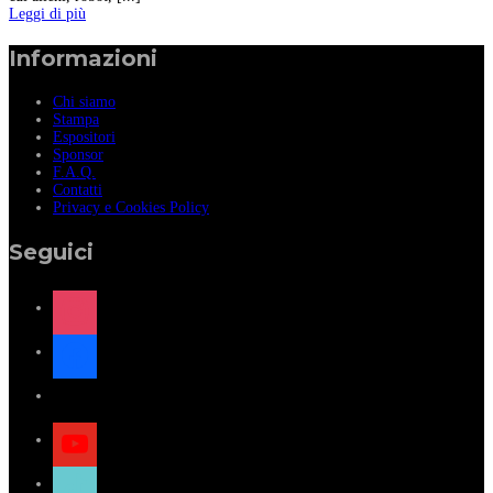
Leggi di più
Informazioni
Chi siamo
Stampa
Espositori
Sponsor
F.A.Q.
Contatti
Privacy e Cookies Policy
Seguici
instagram
facebook
x
youtube
tiktok