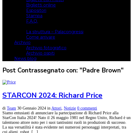
Biglietti online
Espositori
Stampa
F.A.Q.
Il luogo
La struttura – Palacongressi
Come arrivare
Archivio
Archivio fotografico
Archivio ospiti
News blog
Post Contrassegnato con: "Padre Brown"
STARCON 2024: Richard Price
di
Team
30 Gennaio 2024
in
Attori
,
Notizie
0 commenti
Siamo entusiasti di annunciare la partecipazione di Richard Price alla
StarCon Italia 2024! Nato il 26 maggio 1981 nel Regno Unito, Richard è un
talentuoso attore noto per i suoi tantissimi ruoli in produzioni di successo.
La sua versatilità è stata evidente nei numerosi personaggi interpretati, tra
cui alieni, robot, [...]