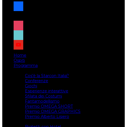
facebook
x
instagram
tiktok
youtube
Home
Ospiti
Programma
Attività
Cos’è la Starcon Italia?
Conferenze
Giochi
Esperienze interattive
Sfilata dei Costumi
Fantamodellismo
Premio OMEGA SHORT
Premio OMEGA GRAPHICS
Premio Alberto Lisiero
Biglietti
Biglietti con Hotel