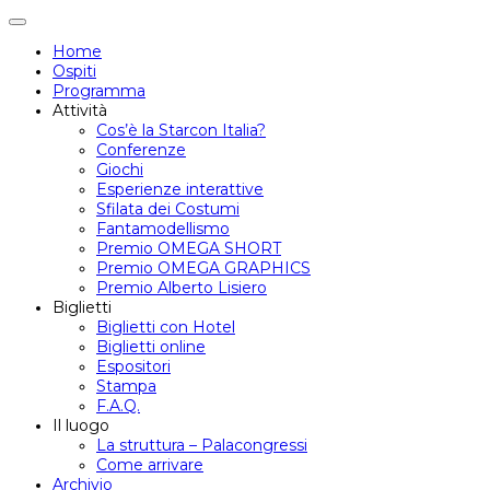
Attiva/disattiva
navigazione
Home
Ospiti
Programma
Attività
Cos’è la Starcon Italia?
Conferenze
Giochi
Esperienze interattive
Sfilata dei Costumi
Fantamodellismo
Premio OMEGA SHORT
Premio OMEGA GRAPHICS
Premio Alberto Lisiero
Biglietti
Biglietti con Hotel
Biglietti online
Espositori
Stampa
F.A.Q.
Il luogo
La struttura – Palacongressi
Come arrivare
Archivio