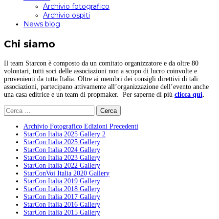
Archivio fotografico
Archivio ospiti
News blog
Chi siamo
Il team Starcon è composto da un comitato organizzatore e da oltre 80
volontari, tutti soci delle associazioni non a scopo di lucro coinvolte e
provenienti da tutta Italia. Oltre ai membri dei consigli direttivi di tali
associazioni, partecipano attivamente all’organizzazione dell’evento anche
una casa editrice e un team di propmaker. Per saperne di più
clicca qui
.
Ricerca
per:
Archivio Fotografico Edizioni Precedenti
StarCon Italia 2025 Gallery 2
StarCon Italia 2025 Gallery
StarCon Italia 2024 Gallery
StarCon Italia 2023 Gallery
StarCon Italia 2022 Gallery
StarConVoi Italia 2020 Gallery
StarCon Italia 2019 Gallery
StarCon Italia 2018 Gallery
StarCon Italia 2017 Gallery
StarCon Italia 2016 Gallery
StarCon Italia 2015 Gallery