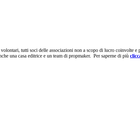
ontari, tutti soci delle associazioni non a scopo di lucro coinvolte e prov
anche una casa editrice e un team di propmaker. Per saperne di più
clicc