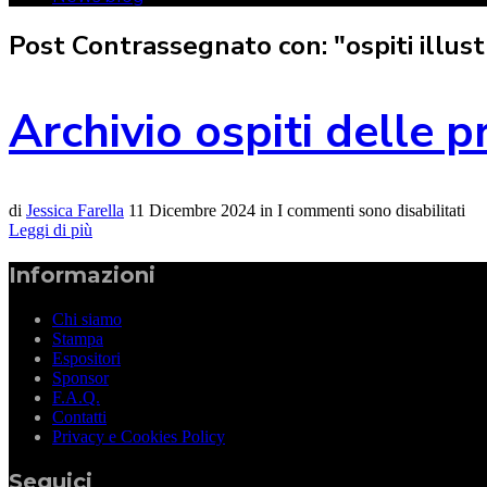
Post Contrassegnato con: "ospiti illust
Archivio ospiti delle p
di
Jessica Farella
11 Dicembre 2024
in
I commenti sono disabilitati
Leggi di più
Informazioni
Chi siamo
Stampa
Espositori
Sponsor
F.A.Q.
Contatti
Privacy e Cookies Policy
Seguici