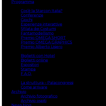
Programma
Attività
Cos’è la Starcon Italia?
Conferenze
Giochi
Esperienze interattive
Sfilata dei Costumi
Fantamodellismo
Premio OMEGA SHORT
Premio OMEGA GRAPHICS
Premio Alberto Lisiero
Biglietti
Biglietti con Hotel
Biglietti online
Espositori
Stampa
F.A.Q.
Il luogo
La struttura – Palacongressi
Come arrivare
Archivio
Archivio fotografico
Archivio ospiti
News blog