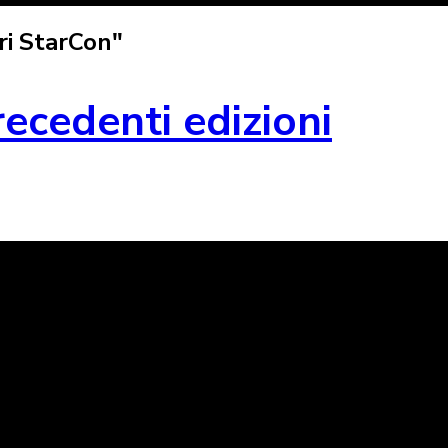
ri StarCon"
recedenti edizioni