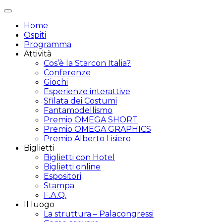
Attiva/disattiva
navigazione
Home
Ospiti
Programma
Attività
Cos’è la Starcon Italia?
Conferenze
Giochi
Esperienze interattive
Sfilata dei Costumi
Fantamodellismo
Premio OMEGA SHORT
Premio OMEGA GRAPHICS
Premio Alberto Lisiero
Biglietti
Biglietti con Hotel
Biglietti online
Espositori
Stampa
F.A.Q.
Il luogo
La struttura – Palacongressi