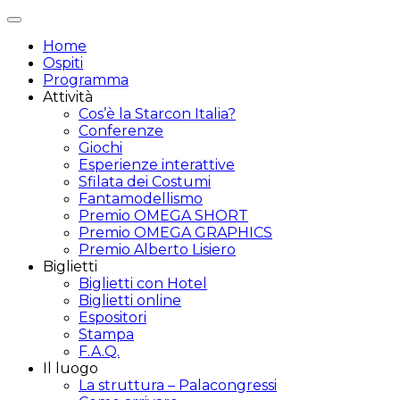
Attiva/disattiva
navigazione
Home
Ospiti
Programma
Attività
Cos’è la Starcon Italia?
Conferenze
Giochi
Esperienze interattive
Sfilata dei Costumi
Fantamodellismo
Premio OMEGA SHORT
Premio OMEGA GRAPHICS
Premio Alberto Lisiero
Biglietti
Biglietti con Hotel
Biglietti online
Espositori
Stampa
F.A.Q.
Il luogo
La struttura – Palacongressi