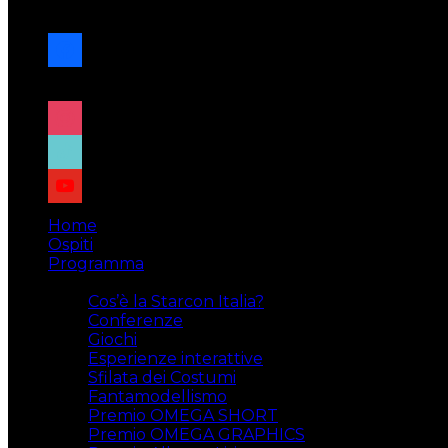
navigazione
facebook
x
instagram
tiktok
youtube
Home
Ospiti
Programma
Attività
Cos’è la Starcon Italia?
Conferenze
Giochi
Esperienze interattive
Sfilata dei Costumi
Fantamodellismo
Premio OMEGA SHORT
Premio OMEGA GRAPHICS