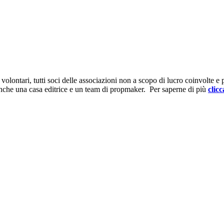
ontari, tutti soci delle associazioni non a scopo di lucro coinvolte e prov
anche una casa editrice e un team di propmaker. Per saperne di più
clicc