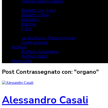
Premio Alberto Lisiero
Biglietti
Biglietti con Hotel
Biglietti online
Espositori
Stampa
F.A.Q.
Il luogo
La struttura – Palacongressi
Come arrivare
Archivio
Archivio fotografico
Archivio ospiti
News blog
Post Contrassegnato con: "organo"
Alessandro Casali