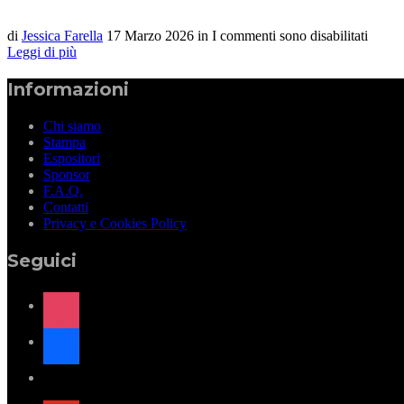
di
Jessica Farella
17 Marzo 2026
in
I commenti sono disabilitati
Leggi di più
Informazioni
Chi siamo
Stampa
Espositori
Sponsor
F.A.Q.
Contatti
Privacy e Cookies Policy
Seguici
instagram
facebook
x