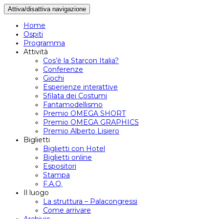
Attiva/disattiva navigazione
Home
Ospiti
Programma
Attività
Cos’è la Starcon Italia?
Conferenze
Giochi
Esperienze interattive
Sfilata dei Costumi
Fantamodellismo
Premio OMEGA SHORT
Premio OMEGA GRAPHICS
Premio Alberto Lisiero
Biglietti
Biglietti con Hotel
Biglietti online
Espositori
Stampa
F.A.Q.
Il luogo
La struttura – Palacongressi
Come arrivare