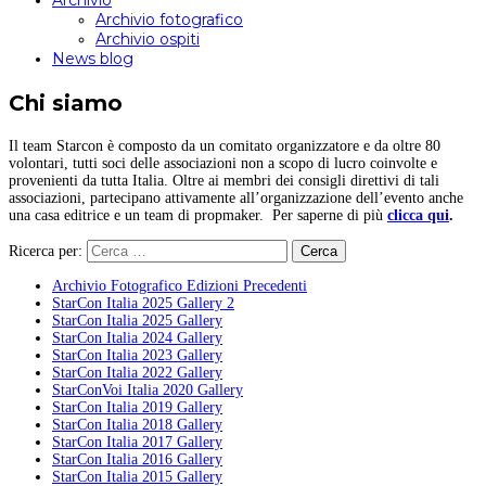
Archivio
Archivio fotografico
Archivio ospiti
News blog
Chi siamo
Il team Starcon è composto da un comitato organizzatore e da oltre 80
volontari, tutti soci delle associazioni non a scopo di lucro coinvolte e
provenienti da tutta Italia. Oltre ai membri dei consigli direttivi di tali
associazioni, partecipano attivamente all’organizzazione dell’evento anche
una casa editrice e un team di propmaker. Per saperne di più
clicca qui
.
Ricerca per:
Archivio Fotografico Edizioni Precedenti
StarCon Italia 2025 Gallery 2
StarCon Italia 2025 Gallery
StarCon Italia 2024 Gallery
StarCon Italia 2023 Gallery
StarCon Italia 2022 Gallery
StarConVoi Italia 2020 Gallery
StarCon Italia 2019 Gallery
StarCon Italia 2018 Gallery
StarCon Italia 2017 Gallery
StarCon Italia 2016 Gallery
StarCon Italia 2015 Gallery