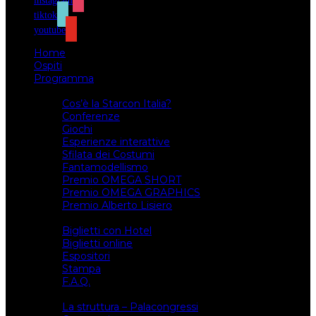
instagram
tiktok
youtube
Home
Ospiti
Programma
Attività
Cos’è la Starcon Italia?
Conferenze
Giochi
Esperienze interattive
Sfilata dei Costumi
Fantamodellismo
Premio OMEGA SHORT
Premio OMEGA GRAPHICS
Premio Alberto Lisiero
Biglietti
Biglietti con Hotel
Biglietti online
Espositori
Stampa
F.A.Q.
Il luogo
La struttura – Palacongressi