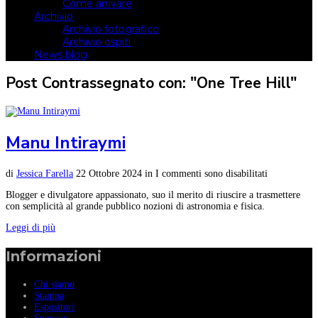
Come arrivare
Archivio
Archivio fotografico
Archivio ospiti
News blog
Post Contrassegnato con: "One Tree Hill"
Manu Intiraymi
di
Jessica Farella
22 Ottobre 2024
in
I commenti sono disabilitati
Blogger e divulgatore appassionato, suo il merito di riuscire a trasmettere
con semplicità al grande pubblico nozioni di astronomia e fisica.
Leggi di più
Informazioni
Chi siamo
Stampa
Espositori