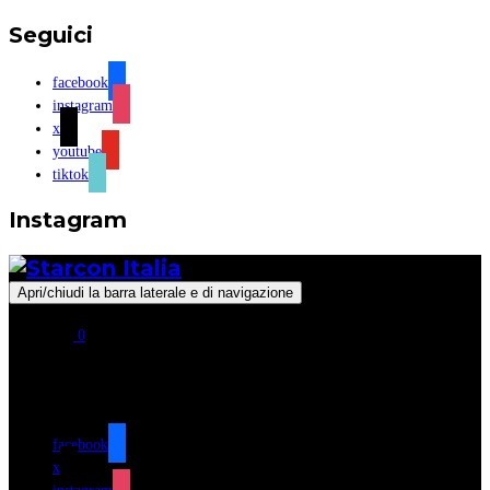
Seguici
facebook
instagram
x
youtube
tiktok
Instagram
Apri/chiudi la barra laterale e di navigazione
0
Seguici
facebook
x