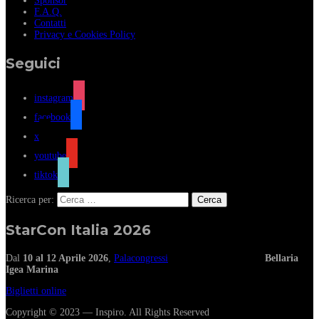
Sponsor
F.A.Q.
Contatti
Privacy e Cookies Policy
Seguici
instagram
facebook
x
youtube
tiktok
Ricerca per:
StarCon Italia 2026
Dal
10 al 12 Aprile 2026
,
Palacongressi
Bellaria
Igea Marina
Biglietti online
Copyright © 2023 — Inspiro. All Rights Reserved