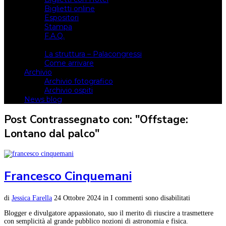
Biglietti online
Espositori
Stampa
F.A.Q.
Il luogo
La struttura – Palacongressi
Come arrivare
Archivio
Archivio fotografico
Archivio ospiti
News blog
Post Contrassegnato con: "Offstage:
Lontano dal palco"
Francesco Cinquemani
di
Jessica Farella
24 Ottobre 2024
in
I commenti sono disabilitati
Blogger e divulgatore appassionato, suo il merito di riuscire a trasmettere
con semplicità al grande pubblico nozioni di astronomia e fisica.