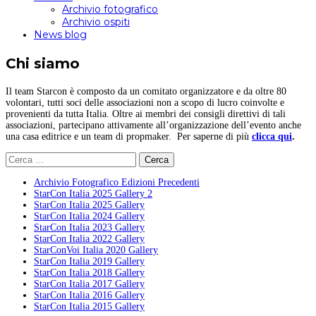
Archivio fotografico
Archivio ospiti
News blog
Chi siamo
Il team Starcon è composto da un comitato organizzatore e da oltre 80
volontari, tutti soci delle associazioni non a scopo di lucro coinvolte e
provenienti da tutta Italia. Oltre ai membri dei consigli direttivi di tali
associazioni, partecipano attivamente all’organizzazione dell’evento anche
una casa editrice e un team di propmaker. Per saperne di più
clicca qui
.
Ricerca
per:
Archivio Fotografico Edizioni Precedenti
StarCon Italia 2025 Gallery 2
StarCon Italia 2025 Gallery
StarCon Italia 2024 Gallery
StarCon Italia 2023 Gallery
StarCon Italia 2022 Gallery
StarConVoi Italia 2020 Gallery
StarCon Italia 2019 Gallery
StarCon Italia 2018 Gallery
StarCon Italia 2017 Gallery
StarCon Italia 2016 Gallery
StarCon Italia 2015 Gallery