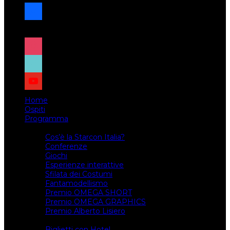
facebook
x
instagram
tiktok
youtube
Home
Ospiti
Programma
Attività
Cos’è la Starcon Italia?
Conferenze
Giochi
Esperienze interattive
Sfilata dei Costumi
Fantamodellismo
Premio OMEGA SHORT
Premio OMEGA GRAPHICS
Premio Alberto Lisiero
Biglietti
Biglietti con Hotel