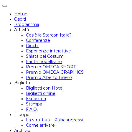
Attiva/disattiva
navigazione
Home
Ospiti
Programma
Attività
Cos’è la Starcon Italia?
Conferenze
Giochi
Esperienze interattive
Sfilata dei Costumi
Fantamodellismo
Premio OMEGA SHORT
Premio OMEGA GRAPHICS
Premio Alberto Lisiero
Biglietti
Biglietti con Hotel
Biglietti online
Espositori
Stampa
F.A.Q.
Il luogo
La struttura – Palacongressi
Come arrivare
Archivio