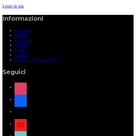
Leggi di più
Informazioni
Chi siamo
Stampa
Espositori
Sponsor
F.A.Q.
Contatti
Privacy e Cookies Policy
Seguici
instagram
facebook
x
youtube
tiktok