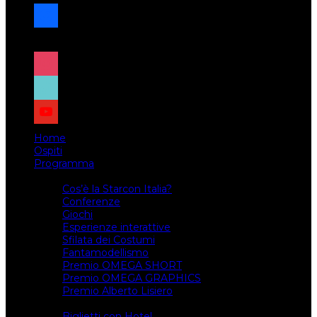
facebook
x
instagram
tiktok
youtube
Home
Ospiti
Programma
Attività
Cos’è la Starcon Italia?
Conferenze
Giochi
Esperienze interattive
Sfilata dei Costumi
Fantamodellismo
Premio OMEGA SHORT
Premio OMEGA GRAPHICS
Premio Alberto Lisiero
Biglietti
Biglietti con Hotel