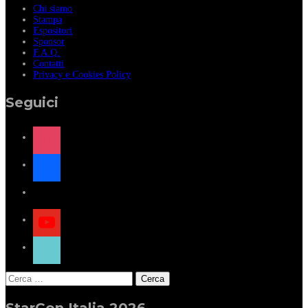
Chi siamo
Stampa
Espositori
Sponsor
F.A.Q.
Contatti
Privacy e Cookies Policy
Seguici
instagram
facebook
x
youtube
tiktok
Ricerca
per:
StarCon Italia 2026