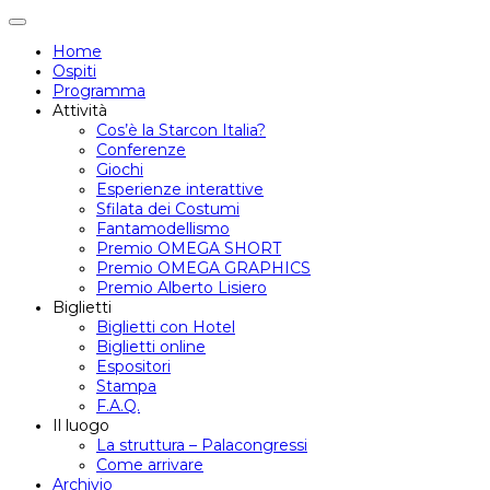
Attiva/disattiva
navigazione
Home
Ospiti
Programma
Attività
Cos’è la Starcon Italia?
Conferenze
Giochi
Esperienze interattive
Sfilata dei Costumi
Fantamodellismo
Premio OMEGA SHORT
Premio OMEGA GRAPHICS
Premio Alberto Lisiero
Biglietti
Biglietti con Hotel
Biglietti online
Espositori
Stampa
F.A.Q.
Il luogo
La struttura – Palacongressi
Come arrivare
Archivio