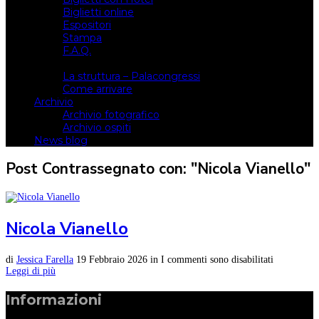
Biglietti online
Espositori
Stampa
F.A.Q.
Il luogo
La struttura – Palacongressi
Come arrivare
Archivio
Archivio fotografico
Archivio ospiti
News blog
Post Contrassegnato con: "Nicola Vianello"
Nicola Vianello
di
Jessica Farella
19 Febbraio 2026
in
I commenti sono disabilitati
Leggi di più
Informazioni