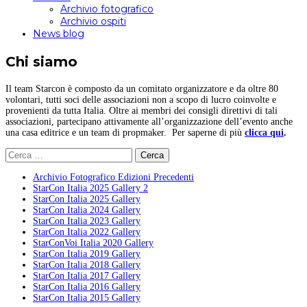
Archivio fotografico
Archivio ospiti
News blog
Chi siamo
Il team Starcon è composto da un comitato organizzatore e da oltre 80
volontari, tutti soci delle associazioni non a scopo di lucro coinvolte e
provenienti da tutta Italia. Oltre ai membri dei consigli direttivi di tali
associazioni, partecipano attivamente all’organizzazione dell’evento anche
una casa editrice e un team di propmaker. Per saperne di più
clicca qui
.
Ricerca
per:
Archivio Fotografico Edizioni Precedenti
StarCon Italia 2025 Gallery 2
StarCon Italia 2025 Gallery
StarCon Italia 2024 Gallery
StarCon Italia 2023 Gallery
StarCon Italia 2022 Gallery
StarConVoi Italia 2020 Gallery
StarCon Italia 2019 Gallery
StarCon Italia 2018 Gallery
StarCon Italia 2017 Gallery
StarCon Italia 2016 Gallery
StarCon Italia 2015 Gallery