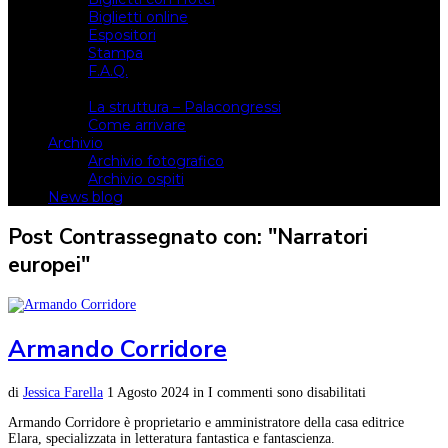
Biglietti online
Espositori
Stampa
F.A.Q.
Il luogo
La struttura – Palacongressi
Come arrivare
Archivio
Archivio fotografico
Archivio ospiti
News blog
Post Contrassegnato con: "Narratori
europei"
Armando Corridore
di
Jessica Farella
1 Agosto 2024
in
I commenti sono disabilitati
Armando Corridore è proprietario e amministratore della casa editrice
Elara, specializzata in letteratura fantastica e fantascienza.