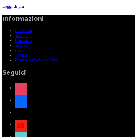
Leggi di più
Informazioni
Chi siamo
Stampa
Espositori
Sponsor
F.A.Q.
Contatti
Privacy e Cookies Policy
Seguici
instagram
facebook
x
youtube
tiktok