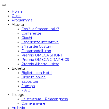
Attiva/disattiva
navigazione
Home
Ospiti
Programma
Attività
Cos’è la Starcon Italia?
Conferenze
Giochi
Esperienze interattive
Sfilata dei Costumi
Fantamodellismo
Premio OMEGA SHORT
Premio OMEGA GRAPHICS
Premio Alberto Lisiero
Biglietti
Biglietti con Hotel
Biglietti online
Espositori
Stampa
F.A.Q.
Il luogo
La struttura – Palacongressi
Come arrivare
Archivio