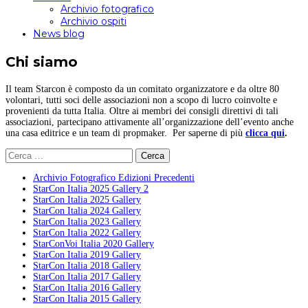
Archivio fotografico
Archivio ospiti
News blog
Chi siamo
Il team Starcon è composto da un comitato organizzatore e da oltre 80
volontari, tutti soci delle associazioni non a scopo di lucro coinvolte e
provenienti da tutta Italia. Oltre ai membri dei consigli direttivi di tali
associazioni, partecipano attivamente all’organizzazione dell’evento anche
una casa editrice e un team di propmaker. Per saperne di più
clicca qui
.
Ricerca
per:
Archivio Fotografico Edizioni Precedenti
StarCon Italia 2025 Gallery 2
StarCon Italia 2025 Gallery
StarCon Italia 2024 Gallery
StarCon Italia 2023 Gallery
StarCon Italia 2022 Gallery
StarConVoi Italia 2020 Gallery
StarCon Italia 2019 Gallery
StarCon Italia 2018 Gallery
StarCon Italia 2017 Gallery
StarCon Italia 2016 Gallery
StarCon Italia 2015 Gallery