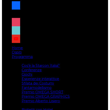
facebook
x
instagram
tiktok
youtube
Home
Ospiti
Programma
Attività
Cos’è la Starcon Italia?
Conferenze
Giochi
Esperienze interattive
Sfilata dei Costumi
Fantamodellismo
Premio OMEGA SHORT
Premio OMEGA GRAPHICS
Premio Alberto Lisiero
Biglietti
Biglietti con Hotel