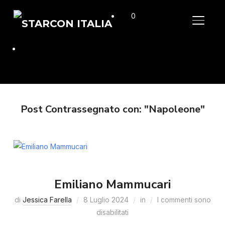
0
APRI/C
Post Contrassegnato con: "Napoleone"
Emiliano Mammucari
di
Jessica Farella
8 Luglio 2024
in
I commenti sono
disabilitati