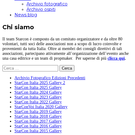
Archivio fotografico
Archivio ospiti
News blog
Chi siamo
Il team Starcon è composto da un comitato organizzatore e da oltre 80
volontari, tutti soci delle associazioni non a scopo di lucro coinvolte e
provenienti da tutta Italia. Oltre ai membri dei consigli direttivi di tali
associazioni, partecipano attivamente all’organizzazione dell’evento anche
una casa editrice e un team di propmaker. Per saperne di più
clicca qui
.
Ricerca
per:
Archivio Fotografico Edizioni Precedenti
StarCon Italia 2025 Gallery 2
StarCon Italia 2025 Gallery
StarCon Italia 2024 Gallery
StarCon Italia 2023 Gallery
StarCon Italia 2022 Gallery
StarConVoi Italia 2020 Gallery
StarCon Italia 2019 Gallery
StarCon Italia 2018 Gallery
StarCon Italia 2017 Gallery
StarCon Italia 2016 Gallery
StarCon Italia 2015 Gallery