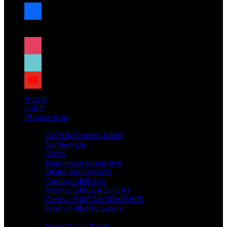
facebook
x
instagram
tiktok
youtube
Home
Ospiti
Programma
Attività
Cos’è la Starcon Italia?
Conferenze
Giochi
Esperienze interattive
Sfilata dei Costumi
Fantamodellismo
Premio OMEGA SHORT
Premio OMEGA GRAPHICS
Premio Alberto Lisiero
Biglietti
Biglietti con Hotel