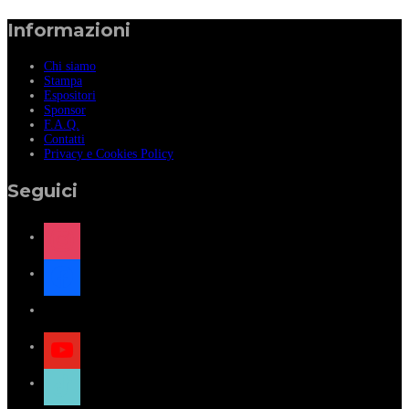
Informazioni
Chi siamo
Stampa
Espositori
Sponsor
F.A.Q.
Contatti
Privacy e Cookies Policy
Seguici
instagram
facebook
x
youtube
tiktok