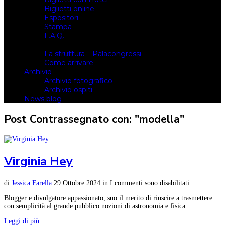
Biglietti online
Espositori
Stampa
F.A.Q.
Il luogo
La struttura – Palacongressi
Come arrivare
Archivio
Archivio fotografico
Archivio ospiti
News blog
Post Contrassegnato con: "modella"
Virginia Hey
di
Jessica Farella
29 Ottobre 2024
in
I commenti sono disabilitati
Blogger e divulgatore appassionato, suo il merito di riuscire a trasmettere
con semplicità al grande pubblico nozioni di astronomia e fisica.
Leggi di più