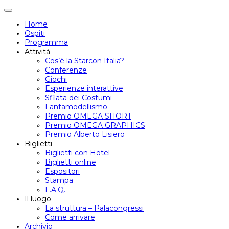
Attiva/disattiva
navigazione
Home
Ospiti
Programma
Attività
Cos’è la Starcon Italia?
Conferenze
Giochi
Esperienze interattive
Sfilata dei Costumi
Fantamodellismo
Premio OMEGA SHORT
Premio OMEGA GRAPHICS
Premio Alberto Lisiero
Biglietti
Biglietti con Hotel
Biglietti online
Espositori
Stampa
F.A.Q.
Il luogo
La struttura – Palacongressi
Come arrivare
Archivio