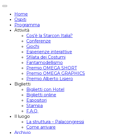
Attiva/disattiva
navigazione
Home
Ospiti
Programma
Attività
Cos’è la Starcon Italia?
Conferenze
Giochi
Esperienze interattive
Sfilata dei Costumi
Fantamodellismo
Premio OMEGA SHORT
Premio OMEGA GRAPHICS
Premio Alberto Lisiero
Biglietti
Biglietti con Hotel
Biglietti online
Espositori
Stampa
F.A.Q.
Il luogo
La struttura – Palacongressi
Come arrivare
Archivio