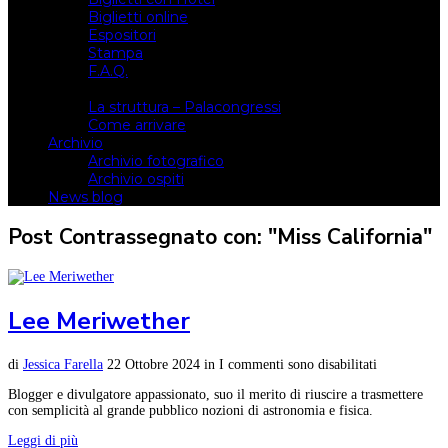
Biglietti online
Espositori
Stampa
F.A.Q.
Il luogo
La struttura – Palacongressi
Come arrivare
Archivio
Archivio fotografico
Archivio ospiti
News blog
Post Contrassegnato con: "Miss California"
Lee Meriwether
di
Jessica Farella
22 Ottobre 2024
in
I commenti sono disabilitati
Blogger e divulgatore appassionato, suo il merito di riuscire a trasmettere
con semplicità al grande pubblico nozioni di astronomia e fisica.
Leggi di più