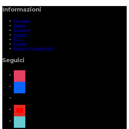
Informazioni
Chi siamo
Stampa
Espositori
Sponsor
F.A.Q.
Contatti
Privacy e Cookies Policy
Seguici
instagram
facebook
x
youtube
tiktok