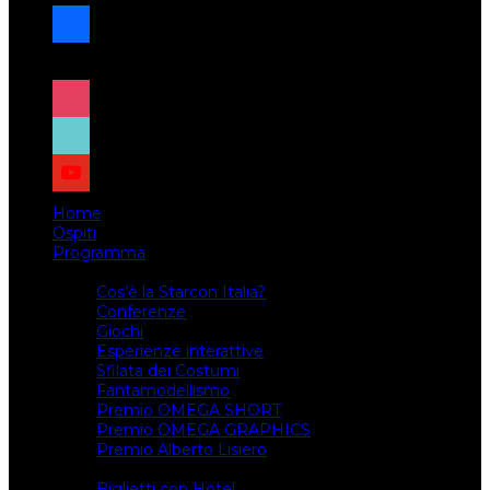
facebook
x
instagram
tiktok
youtube
Home
Ospiti
Programma
Attività
Cos’è la Starcon Italia?
Conferenze
Giochi
Esperienze interattive
Sfilata dei Costumi
Fantamodellismo
Premio OMEGA SHORT
Premio OMEGA GRAPHICS
Premio Alberto Lisiero
Biglietti
Biglietti con Hotel