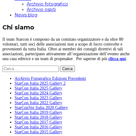
Archivio fotografico
Archivio ospiti
News blog
Chi siamo
Il team Starcon è composto da un comitato organizzatore e da oltre 80
volontari, tutti soci delle associazioni non a scopo di lucro coinvolte e
provenienti da tutta Italia. Oltre ai membri dei consigli direttivi di tali
associazioni, partecipano attivamente all’organizzazione dell’evento anche
una casa editrice e un team di propmaker. Per saperne di più
clicca qui
.
Ricerca
per:
Archivio Fotografico Edizioni Precedenti
StarCon Italia 2025 Gallery 2
StarCon Italia 2025 Gallery
StarCon Italia 2024 Gallery
StarCon Italia 2023 Gallery
StarCon Italia 2022 Gallery
StarConVoi Italia 2020 Gallery
StarCon Italia 2019 Gallery
StarCon Italia 2018 Gallery
StarCon Italia 2017 Gallery
StarCon Italia 2016 Gallery
StarCon Italia 2015 Gallery