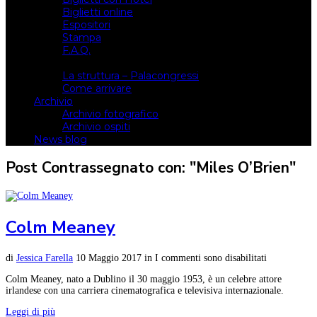
Biglietti online
Espositori
Stampa
F.A.Q.
Il luogo
La struttura – Palacongressi
Come arrivare
Archivio
Archivio fotografico
Archivio ospiti
News blog
Post Contrassegnato con: "Miles O’Brien"
Colm Meaney
di
Jessica Farella
10 Maggio 2017
in
I commenti sono disabilitati
Colm Meaney, nato a Dublino il 30 maggio 1953, è un celebre attore
irlandese con una carriera cinematografica e televisiva internazionale.
Leggi di più