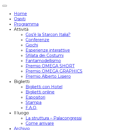
Attiva/disattiva
navigazione
Home
Ospiti
Programma
Attività
Cos’è la Starcon Italia?
Conferenze
Giochi
Esperienze interattive
Sfilata dei Costumi
Fantamodellismo
Premio OMEGA SHORT
Premio OMEGA GRAPHICS
Premio Alberto Lisiero
Biglietti
Biglietti con Hotel
Biglietti online
Espositori
Stampa
F.A.Q.
Il luogo
La struttura – Palacongressi
Come arrivare
Archivio