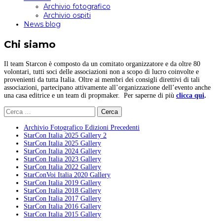
Archivio fotografico
Archivio ospiti
News blog
Chi siamo
Il team Starcon è composto da un comitato organizzatore e da oltre 80
volontari, tutti soci delle associazioni non a scopo di lucro coinvolte e
provenienti da tutta Italia. Oltre ai membri dei consigli direttivi di tali
associazioni, partecipano attivamente all’organizzazione dell’evento anche
una casa editrice e un team di propmaker. Per saperne di più
clicca qui
.
Ricerca
per:
Archivio Fotografico Edizioni Precedenti
StarCon Italia 2025 Gallery 2
StarCon Italia 2025 Gallery
StarCon Italia 2024 Gallery
StarCon Italia 2023 Gallery
StarCon Italia 2022 Gallery
StarConVoi Italia 2020 Gallery
StarCon Italia 2019 Gallery
StarCon Italia 2018 Gallery
StarCon Italia 2017 Gallery
StarCon Italia 2016 Gallery
StarCon Italia 2015 Gallery