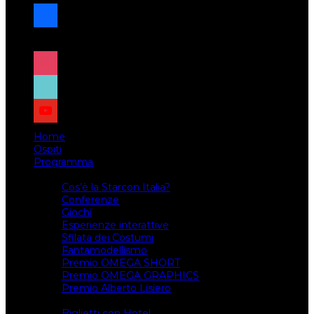
facebook
x
instagram
tiktok
youtube
Home
Ospiti
Programma
Attività
Cos’è la Starcon Italia?
Conferenze
Giochi
Esperienze interattive
Sfilata dei Costumi
Fantamodellismo
Premio OMEGA SHORT
Premio OMEGA GRAPHICS
Premio Alberto Lisiero
Biglietti
Biglietti con Hotel