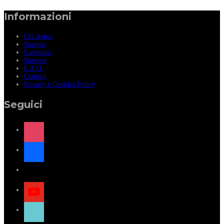
Informazioni
Chi siamo
Stampa
Espositori
Sponsor
F.A.Q.
Contatti
Privacy e Cookies Policy
Seguici
instagram
facebook
x
youtube
tiktok