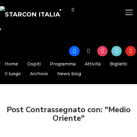
0
AP
facebook
x
instagram
tiktok
yout
Home
Ospiti
Programma
Attività
Biglietti
Il luogo
Archivio
News blog
Post Contrassegnato con: "Medio
Oriente"