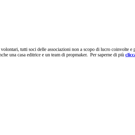
ontari, tutti soci delle associazioni non a scopo di lucro coinvolte e prov
anche una casa editrice e un team di propmaker. Per saperne di più
clicc