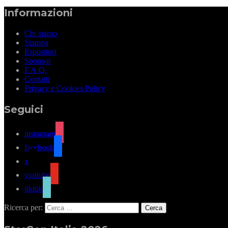
Informazioni
Chi siamo
Stampa
Espositori
Sponsor
F.A.Q.
Contatti
Privacy e Cookies Policy
Seguici
instagram
facebook
x
youtube
tiktok
Ricerca per: