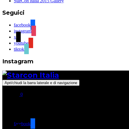
StarCon Italia 2015 Gallery
Seguici
facebook
instagram
x
youtube
tiktok
Instagram
Apri/chiudi la barra laterale e di navigazione
0
Seguici
facebook