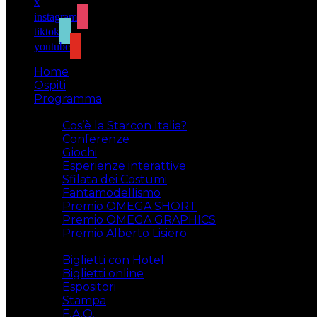
x
instagram
tiktok
youtube
Home
Ospiti
Programma
Attività
Cos’è la Starcon Italia?
Conferenze
Giochi
Esperienze interattive
Sfilata dei Costumi
Fantamodellismo
Premio OMEGA SHORT
Premio OMEGA GRAPHICS
Premio Alberto Lisiero
Biglietti
Biglietti con Hotel
Biglietti online
Espositori
Stampa
F.A.Q.