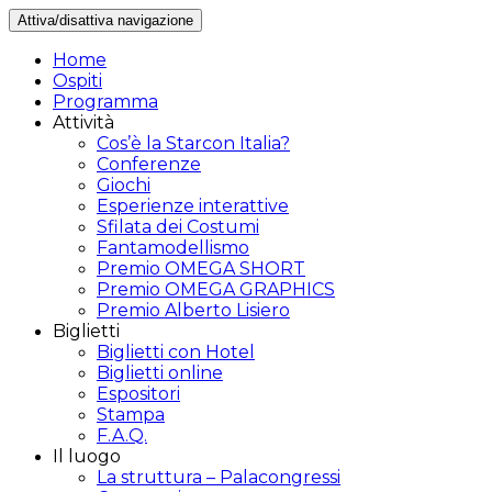
Attiva/disattiva navigazione
Home
Ospiti
Programma
Attività
Cos’è la Starcon Italia?
Conferenze
Giochi
Esperienze interattive
Sfilata dei Costumi
Fantamodellismo
Premio OMEGA SHORT
Premio OMEGA GRAPHICS
Premio Alberto Lisiero
Biglietti
Biglietti con Hotel
Biglietti online
Espositori
Stampa
F.A.Q.
Il luogo
La struttura – Palacongressi