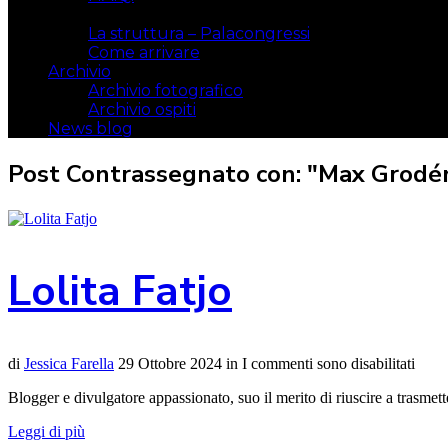
Il luogo
La struttura – Palacongressi
Come arrivare
Archivio
Archivio fotografico
Archivio ospiti
News blog
Post Contrassegnato con: "Max Grodé
Lolita Fatjo
di
Jessica Farella
29 Ottobre 2024
in
I commenti sono disabilitati
Blogger e divulgatore appassionato, suo il merito di riuscire a trasmet
Leggi di più