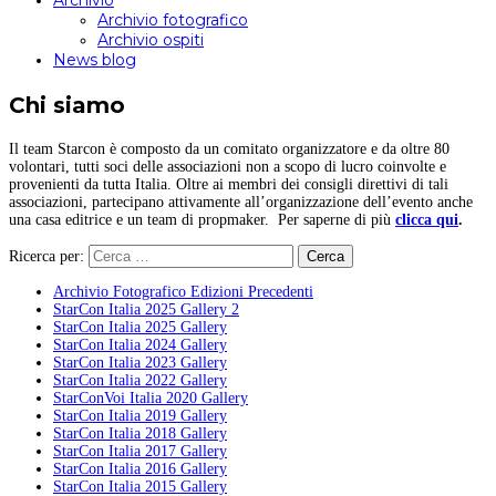
Archivio
Archivio fotografico
Archivio ospiti
News blog
Chi siamo
Il team Starcon è composto da un comitato organizzatore e da oltre 80
volontari, tutti soci delle associazioni non a scopo di lucro coinvolte e
provenienti da tutta Italia. Oltre ai membri dei consigli direttivi di tali
associazioni, partecipano attivamente all’organizzazione dell’evento anche
una casa editrice e un team di propmaker. Per saperne di più
clicca qui
.
Ricerca per:
Archivio Fotografico Edizioni Precedenti
StarCon Italia 2025 Gallery 2
StarCon Italia 2025 Gallery
StarCon Italia 2024 Gallery
StarCon Italia 2023 Gallery
StarCon Italia 2022 Gallery
StarConVoi Italia 2020 Gallery
StarCon Italia 2019 Gallery
StarCon Italia 2018 Gallery
StarCon Italia 2017 Gallery
StarCon Italia 2016 Gallery
StarCon Italia 2015 Gallery