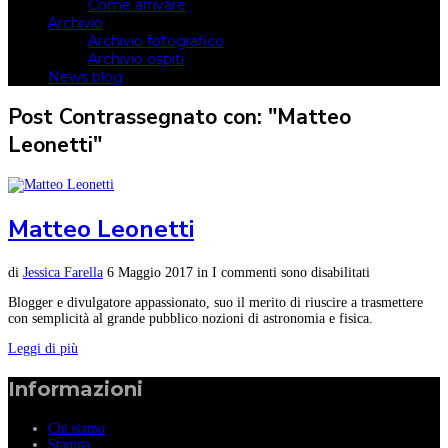
Come arrivare
Archivio
Archivio fotografico
Archivio ospiti
News blog
Post Contrassegnato con: "Matteo
Leonetti"
Matteo Leonetti
di
Jessica Farella
6 Maggio 2017
in
I commenti sono disabilitati
Blogger e divulgatore appassionato, suo il merito di riuscire a trasmettere
con semplicità al grande pubblico nozioni di astronomia e fisica.
Leggi di più
Informazioni
Chi siamo
Stampa