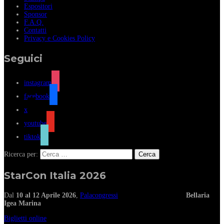
Espositori
Sponsor
F.A.Q.
Contatti
Privacy e Cookies Policy
Seguici
instagram
facebook
x
youtube
tiktok
Ricerca per:
StarCon Italia 2026
Dal
10 al 12 Aprile 2026
,
Palacongressi
Bellaria
Igea Marina
Biglietti online