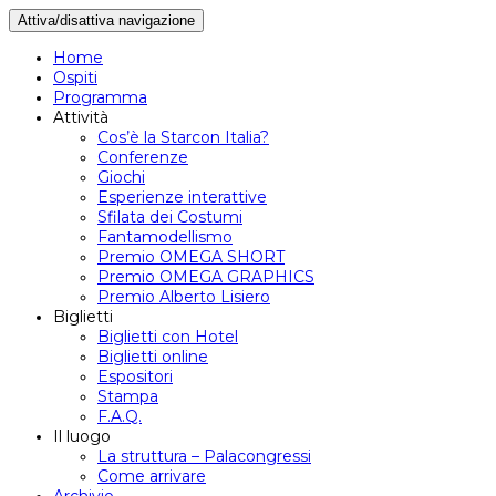
Attiva/disattiva navigazione
Home
Ospiti
Programma
Attività
Cos’è la Starcon Italia?
Conferenze
Giochi
Esperienze interattive
Sfilata dei Costumi
Fantamodellismo
Premio OMEGA SHORT
Premio OMEGA GRAPHICS
Premio Alberto Lisiero
Biglietti
Biglietti con Hotel
Biglietti online
Espositori
Stampa
F.A.Q.
Il luogo
La struttura – Palacongressi
Come arrivare