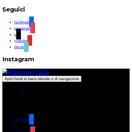
Seguici
facebook
instagram
x
youtube
tiktok
Instagram
Apri/chiudi la barra laterale e di navigazione
0
Seguici
facebook
x