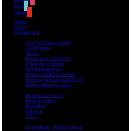
instagram
tiktok
youtube
Home
Ospiti
Programma
Attività
Cos’è la Starcon Italia?
Conferenze
Giochi
Esperienze interattive
Sfilata dei Costumi
Fantamodellismo
Premio OMEGA SHORT
Premio OMEGA GRAPHICS
Premio Alberto Lisiero
Biglietti
Biglietti con Hotel
Biglietti online
Espositori
Stampa
F.A.Q.
Il luogo
La struttura – Palacongressi