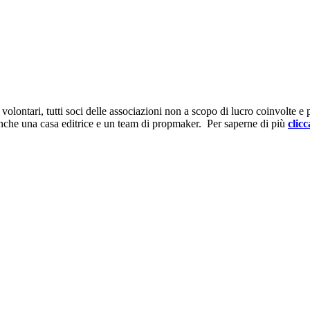
ontari, tutti soci delle associazioni non a scopo di lucro coinvolte e prov
anche una casa editrice e un team di propmaker. Per saperne di più
clicc