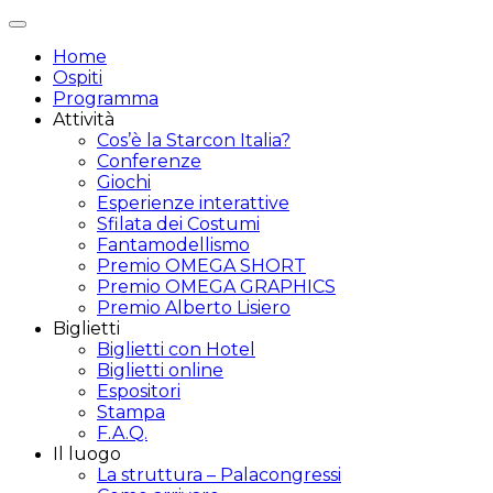
Attiva/disattiva
navigazione
Home
Ospiti
Programma
Attività
Cos’è la Starcon Italia?
Conferenze
Giochi
Esperienze interattive
Sfilata dei Costumi
Fantamodellismo
Premio OMEGA SHORT
Premio OMEGA GRAPHICS
Premio Alberto Lisiero
Biglietti
Biglietti con Hotel
Biglietti online
Espositori
Stampa
F.A.Q.
Il luogo
La struttura – Palacongressi