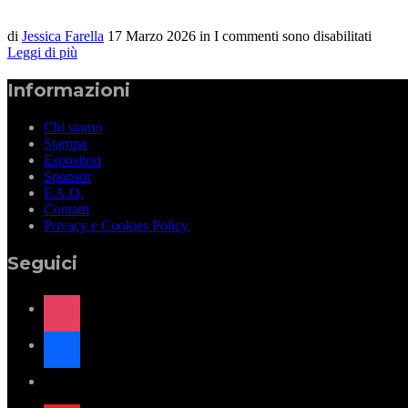
di
Jessica Farella
17 Marzo 2026
in
I commenti sono disabilitati
Leggi di più
Informazioni
Chi siamo
Stampa
Espositori
Sponsor
F.A.Q.
Contatti
Privacy e Cookies Policy
Seguici
instagram
facebook
x