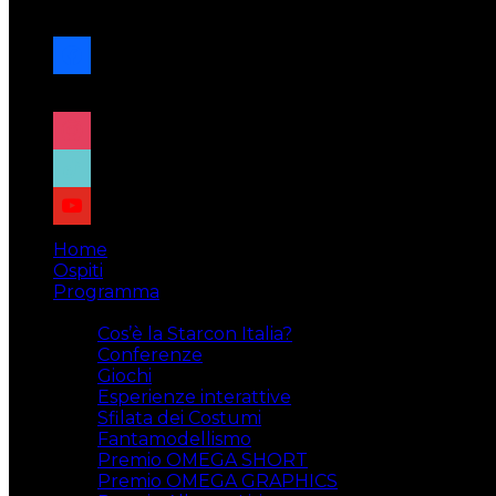
navigazione
facebook
x
instagram
tiktok
youtube
Home
Ospiti
Programma
Attività
Cos’è la Starcon Italia?
Conferenze
Giochi
Esperienze interattive
Sfilata dei Costumi
Fantamodellismo
Premio OMEGA SHORT
Premio OMEGA GRAPHICS