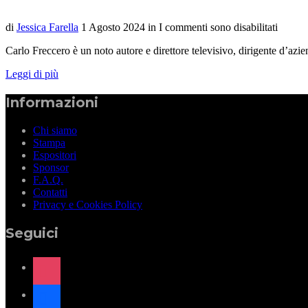
di
Jessica Farella
1 Agosto 2024
in
I commenti sono disabilitati
Carlo Freccero è un noto autore e direttore televisivo, dirigente d’azie
Leggi di più
Informazioni
Chi siamo
Stampa
Espositori
Sponsor
F.A.Q.
Contatti
Privacy e Cookies Policy
Seguici
instagram
facebook