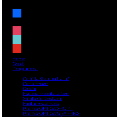
navigazione
facebook
x
instagram
tiktok
youtube
Home
Ospiti
Programma
Attività
Cos’è la Starcon Italia?
Conferenze
Giochi
Esperienze interattive
Sfilata dei Costumi
Fantamodellismo
Premio OMEGA SHORT
Premio OMEGA GRAPHICS