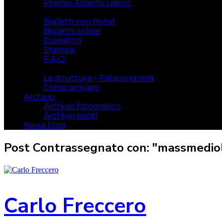
Premio Alberto Lisiero
Biglietti
Biglietti con Hotel
Biglietti online
Espositori
Stampa
F.A.Q.
Il luogo
La struttura – Palacongressi
Come arrivare
Archivio
Archivio fotografico
Archivio ospiti
News blog
Post Contrassegnato con: "massmediol
Carlo Freccero