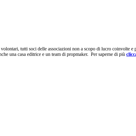
ontari, tutti soci delle associazioni non a scopo di lucro coinvolte e prov
anche una casa editrice e un team di propmaker. Per saperne di più
clicc