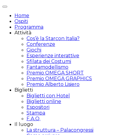
Attiva/disattiva
navigazione
Home
Ospiti
Programma
Attività
Cos’è la Starcon Italia?
Conferenze
Giochi
Esperienze interattive
Sfilata dei Costumi
Fantamodellismo
Premio OMEGA SHORT
Premio OMEGA GRAPHICS
Premio Alberto Lisiero
Biglietti
Biglietti con Hotel
Biglietti online
Espositori
Stampa
F.A.Q.
Il luogo
La struttura – Palacongressi