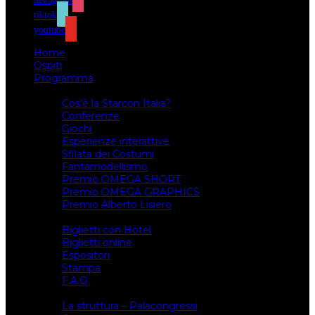
instagram
tiktok
youtube
Home
Ospiti
Programma
Attività
Cos’è la Starcon Italia?
Conferenze
Giochi
Esperienze interattive
Sfilata dei Costumi
Fantamodellismo
Premio OMEGA SHORT
Premio OMEGA GRAPHICS
Premio Alberto Lisiero
Biglietti
Biglietti con Hotel
Biglietti online
Espositori
Stampa
F.A.Q.
Il luogo
La struttura – Palacongressi