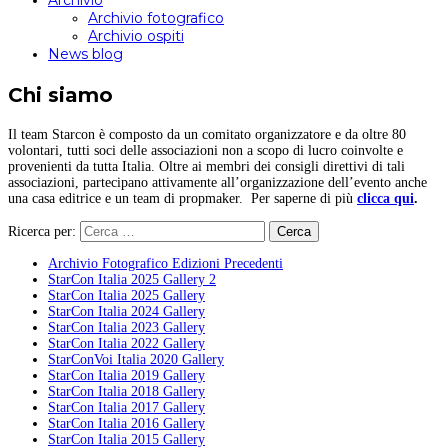
Archivio
Archivio fotografico
Archivio ospiti
News blog
Chi siamo
Il team Starcon è composto da un comitato organizzatore e da oltre 80
volontari, tutti soci delle associazioni non a scopo di lucro coinvolte e
provenienti da tutta Italia. Oltre ai membri dei consigli direttivi di tali
associazioni, partecipano attivamente all’organizzazione dell’evento anche
una casa editrice e un team di propmaker. Per saperne di più
clicca qui
.
Ricerca per:
Archivio Fotografico Edizioni Precedenti
StarCon Italia 2025 Gallery 2
StarCon Italia 2025 Gallery
StarCon Italia 2024 Gallery
StarCon Italia 2023 Gallery
StarCon Italia 2022 Gallery
StarConVoi Italia 2020 Gallery
StarCon Italia 2019 Gallery
StarCon Italia 2018 Gallery
StarCon Italia 2017 Gallery
StarCon Italia 2016 Gallery
StarCon Italia 2015 Gallery