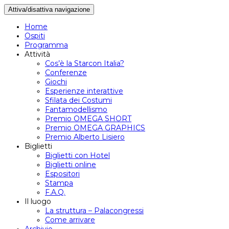
Attiva/disattiva navigazione
Home
Ospiti
Programma
Attività
Cos’è la Starcon Italia?
Conferenze
Giochi
Esperienze interattive
Sfilata dei Costumi
Fantamodellismo
Premio OMEGA SHORT
Premio OMEGA GRAPHICS
Premio Alberto Lisiero
Biglietti
Biglietti con Hotel
Biglietti online
Espositori
Stampa
F.A.Q.
Il luogo
La struttura – Palacongressi
Come arrivare