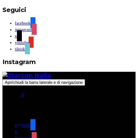
Seguici
facebook
instagram
x
youtube
tiktok
Instagram
Apri/chiudi la barra laterale e di navigazione
0
Seguici
facebook
x