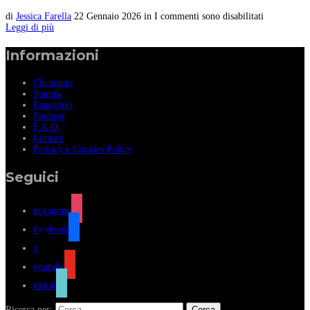
di
Jessica Farella
22 Gennaio 2026
in
I commenti sono disabilitati
Leggi di più
Informazioni
Chi siamo
Stampa
Espositori
Sponsor
F.A.Q.
Contatti
Privacy e Cookies Policy
Seguici
instagram
facebook
x
youtube
tiktok
Ricerca per: