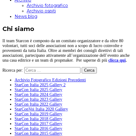
Archivio
Archivio fotografico
Archivio ospiti
News blog
Chi siamo
Il team Starcon è composto da un comitato organizzatore e da oltre 80
volontari, tutti soci delle associazioni non a scopo di lucro coinvolte e
provenienti da tutta Italia. Oltre ai membri dei consigli direttivi di tali
associazioni, partecipano attivamente all’organizzazione dell’evento anche
una casa editrice e un team di propmaker. Per saperne di più
clicca qui
.
Ricerca per:
Archivio Fotografico Edizioni Precedenti
StarCon Italia 2025 Gallery 2
StarCon Italia 2025 Gallery
StarCon Italia 2024 Gallery
StarCon Italia 2023 Gallery
StarCon Italia 2022 Gallery
StarConVoi Italia 2020 Gallery
StarCon Italia 2019 Gallery
StarCon Italia 2018 Gallery
StarCon Italia 2017 Gallery
StarCon Italia 2016 Gallery
StarCon Italia 2015 Gallery