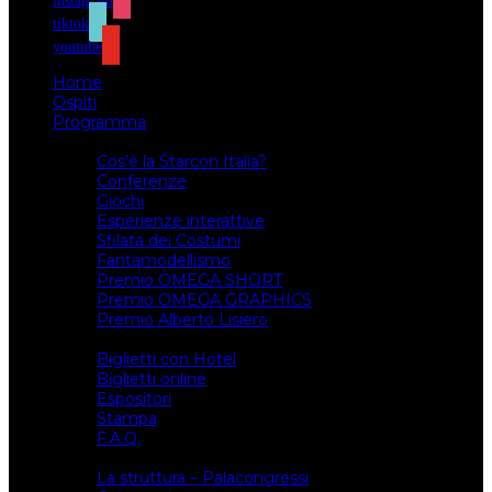
instagram
tiktok
youtube
Home
Ospiti
Programma
Attività
Cos’è la Starcon Italia?
Conferenze
Giochi
Esperienze interattive
Sfilata dei Costumi
Fantamodellismo
Premio OMEGA SHORT
Premio OMEGA GRAPHICS
Premio Alberto Lisiero
Biglietti
Biglietti con Hotel
Biglietti online
Espositori
Stampa
F.A.Q.
Il luogo
La struttura – Palacongressi