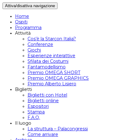
Attiva/disattiva navigazione
Home
Ospiti
Programma
Attività
Cos’è la Starcon Italia?
Conferenze
Giochi
Esperienze interattive
Sfilata dei Costumi
Fantamodellismo
Premio OMEGA SHORT
Premio OMEGA GRAPHICS
Premio Alberto Lisiero
Biglietti
Biglietti con Hotel
Biglietti online
Espositori
Stampa
F.A.Q.
Il luogo
La struttura – Palacongressi
Come arrivare