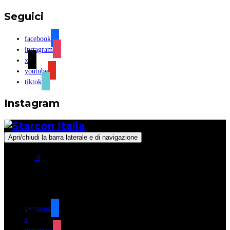
Seguici
facebook
instagram
x
youtube
tiktok
Instagram
Apri/chiudi la barra laterale e di navigazione
0
Seguici
facebook
x