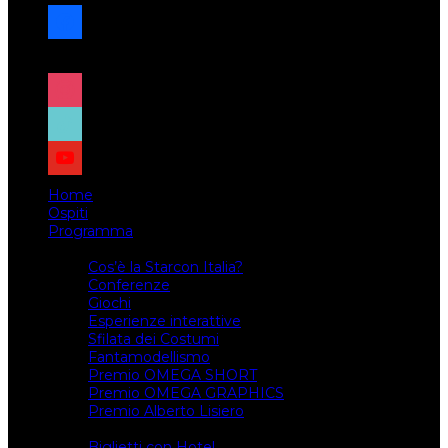
facebook
x
instagram
tiktok
youtube
Home
Ospiti
Programma
Attività
Cos’è la Starcon Italia?
Conferenze
Giochi
Esperienze interattive
Sfilata dei Costumi
Fantamodellismo
Premio OMEGA SHORT
Premio OMEGA GRAPHICS
Premio Alberto Lisiero
Biglietti
Biglietti con Hotel