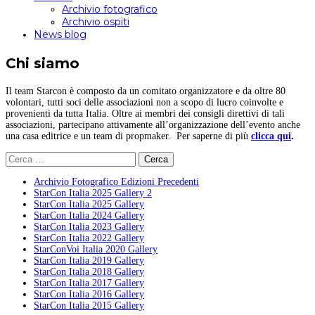
Archivio fotografico
Archivio ospiti
News blog
Chi siamo
Il team Starcon è composto da un comitato organizzatore e da oltre 80
volontari, tutti soci delle associazioni non a scopo di lucro coinvolte e
provenienti da tutta Italia. Oltre ai membri dei consigli direttivi di tali
associazioni, partecipano attivamente all’organizzazione dell’evento anche
una casa editrice e un team di propmaker. Per saperne di più
clicca qui
.
Ricerca
per:
Archivio Fotografico Edizioni Precedenti
StarCon Italia 2025 Gallery 2
StarCon Italia 2025 Gallery
StarCon Italia 2024 Gallery
StarCon Italia 2023 Gallery
StarCon Italia 2022 Gallery
StarConVoi Italia 2020 Gallery
StarCon Italia 2019 Gallery
StarCon Italia 2018 Gallery
StarCon Italia 2017 Gallery
StarCon Italia 2016 Gallery
StarCon Italia 2015 Gallery