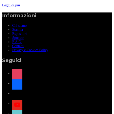
Leggi di più
Informazioni
Chi siamo
Stampa
Espositori
Sponsor
F.A.Q.
Contatti
Privacy e Cookies Policy
Seguici
instagram
facebook
x
youtube
tiktok