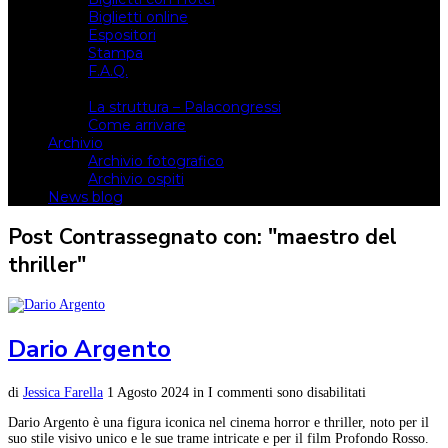
Biglietti online
Espositori
Stampa
F.A.Q.
Il luogo
La struttura – Palacongressi
Come arrivare
Archivio
Archivio fotografico
Archivio ospiti
News blog
Post Contrassegnato con: "maestro del
thriller"
Dario Argento
di
Jessica Farella
1 Agosto 2024
in
I commenti sono disabilitati
Dario Argento è una figura iconica nel cinema horror e thriller, noto per il
suo stile visivo unico e le sue trame intricate e per il film Profondo Rosso.