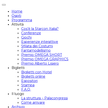
Attiva/disattiva
navigazione
Home
Ospiti
Programma
Attività
Cos’è la Starcon Italia?
Conferenze
Giochi
Esperienze interattive
Sfilata dei Costumi
Fantamodellismo
Premio OMEGA SHORT
Premio OMEGA GRAPHICS
Premio Alberto Lisiero
Biglietti
Biglietti con Hotel
Biglietti online
Espositori
Stampa
F.A.Q.
Il luogo
La struttura – Palacongressi
Come arrivare
Archivio